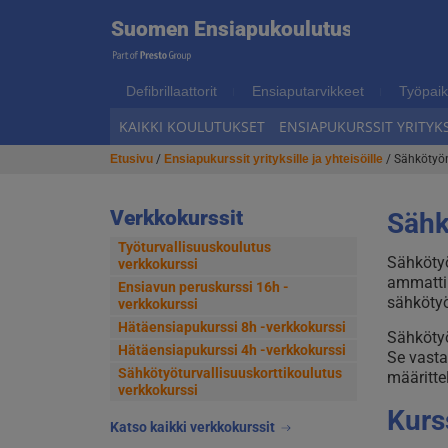
Suome
Suomen Ensiapukoulutus
Hyppää
Hyppää
navigointiin
sisältöön
Ensiap
Defibrillaattorit
Ensiaputarvikkeet
Työpaik
KAIKKI KOULUTUKSET
ENSIAPUKURSSIT YRITYKS
Etusivu
/
Ensiapukurssit yrityksille ja yhteisöille
/ Sähkötyön
Verkkokurssit
Sähk
Työturvallisuuskoulutus
Sähkötyö
verkkokurssi
ammattih
Ensiavun peruskurssi 16h -
sähkötyö
verkkokurssi
Hätäensiapukurssi 8h -verkkokurssi
Sähkötyö
Hätäensiapukurssi 4h -verkkokurssi
Se vasta
Sähkötyöturvallisuus­korttikoulutus
määritte
verkkokurssi
Kurs
Katso kaikki verkkokurssit