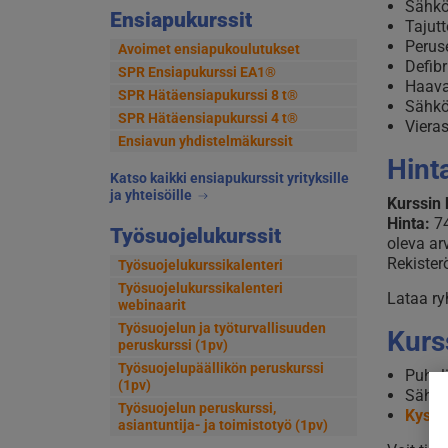
Sähkö
Ensiapukurssit
Tajut
Perus
Avoimet ensiapukoulutukset
Defibr
SPR Ensiapukurssi EA1®
Haavat
SPR Hätäensiapukurssi 8 t®
Sähkö
SPR Hätäensiapukurssi 4 t®
Viera
Ensiavun yhdistelmäkurssit
Hint
Katso kaikki ensiapukurssit yrityksille
ja yhteisöille
Kurssin 
Hinta:
7
Työsuojelukurssit
oleva ar
Rekisterö
Työsuojelukurssikalenteri
Työsuojelukurssikalenteri
Lataa ry
webinaarit
Työsuojelun ja työturvallisuuden
Kurss
peruskurssi (1pv)
Työsuojelupäällikön peruskurssi
Puhel
(1pv)
Sähkö
Työsuojelun peruskurssi,
Kysy l
asiantuntija- ja toimistotyö (1pv)