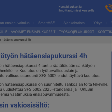
n
Kurssitilaukset ja
ilmoittautumiset kursseille
ukoulutus
an ensiapuvalmius
SmartHSE
Ajankohtaista
Yritys
ILLE
AVOIMET ENSIAPUKURSSIT
TYÖSUOJELUKURSSIT
KORTTI
 hätäensiapukurssi 4h
ötyön hätäensiapukurssi 4h
n hätäensiapukurssi 4 tuntia räätälöidään sähkötyön
enkilöille. Koulutus on työturvallisuuslain ja
turvallisuusstandardi SFS 6002 ehdot täyttävä koulutus.
n hätäensiapukurssi on suunniteltu sähköalan töitä tekeville.
a uudistettua SFS 6002:2025 -standardia ja TUKESin
lemiä vaatimuksia ensiapuvalmiudesta.
sin vakiosisältö: