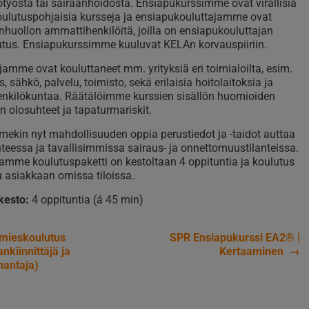
otyöstä tai sairaanhoidosta. Ensiapukurssimme ovat virallisia
ulutuspohjaisia kursseja ja ensiapukouluttajamme ovat
nhuollon ammattihenkilöitä, joilla on ensiapukouluttajan
utus. Ensiapukurssimme kuuluvat KELAn korvauspiiriin.
jamme ovat kouluttaneet mm. yrityksiä eri toimialoilta, esim.
s, sähkö, palvelu, toimisto, sekä erilaisia hoitolaitoksia ja
enkilökuntaa. Räätälöimme kurssien sisällön huomioiden
n olosuhteet ja tapaturmariskit.
ekin nyt mahdollisuuden oppia perustiedot ja -taidot auttaa
nteessa ja tavallisimmissa sairaus- ja onnettomuustilanteissa.
mme koulutuspaketti on kestoltaan 4 oppituntia ja koulutus
 asiakkaan omissa tiloissa.
 kesto:
4 oppituntia (á 45 min)
mieskoulutus
SPR Ensiapukurssi EA2® |
ikkelien
nkiinnittäjä ja
Kertaaminen
→
nantaja)
aus