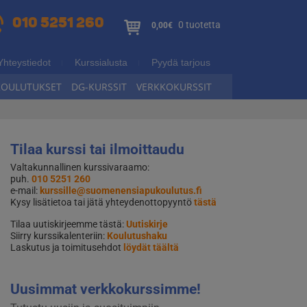
010 5251 260
0 tuotetta
0,00€
Yhteystiedot
Kurssialusta
Pyydä tarjous
KOULUTUKSET
DG-KURSSIT
VERKKOKURSSIT
Tilaa kurssi tai ilmoittaudu
Valtakunnallinen kurssivaraamo:
puh.
010 5251 260
e-mail:
kurssille@suomenensiapukoulutus.fi
Kysy lisätietoa tai jätä yhteydenottopyyntö
tästä
Tilaa uutiskirjeemme tästä:
Uutiskirje
Siirry kurssikalenteriin:
Koulutushaku
Laskutus ja toimitusehdot
löydät täältä
Uusimmat verkkokurssimme!