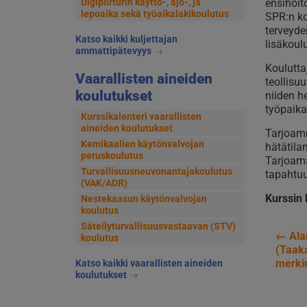
ensihoit
Digipiirturin käyttö-, ajo-, ja
lepoaika sekä työaikalakikoulutus
SPR:n ko
terveyde
Katso kaikki kuljettajan
lisäkoul
ammattipätevyys
Koulutta
Vaarallisten aineiden
teollisuu
koulutukset
niiden h
työpaika
Kurssikalenteri vaarallisten
aineiden koulutukset
Tarjoamm
Kemikaalien käytönvalvojan
hätätila
peruskoulutus
Tarjoama
Turvallisuusneuvonantajakoulutus
tapahtuu
(VAK/ADR)
Kurssin
Nestekaasun käytönvalvojan
koulutus
Säteilyturvallisuusvastaavan (STV)
←
Ala
koulutus
Art
(Taaka
merki
Katso kaikki vaarallisten aineiden
sel
koulutukset