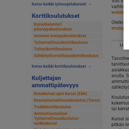
Voit til
Katso kaikki työsuojelukurssit
vaihtoeh
webinaa
Korttikoulutukset
Oletko 
Kurssikalenteri
ensiapu
pätevyyskoulutukset
Avoimet ensiapukoulutukset
Työturvallisuuskorttikoulutus
LISÄ
Tulityökorttikoulutus
Sähkötyöturvallisuuskorttikoulutus
Tavoitt
tarvitta
Katso kaikki korttikoulutukset
asiakkaa
avulla. 
Kuljettajan
ammattih
ammattipätevyys
sähkötyö
Ennakoivan ajon kurssi (EAK)
Koulutus 
Ratatyöturvallisuuskoulutus (Turva)
kokemust
Trukkikorttikoulutus
tai kerr
Ammattiautoilijan
Kurssi si
Työturvallisuuskoulutus -
verkkokurssi
pitkän l