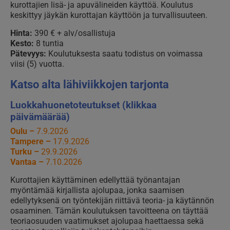
kurottajien lisä- ja apuvälineiden käyttöä. Koulutus
keskittyy jäykän kurottajan käyttöön ja turvallisuuteen.
Hinta:
390 € + alv/osallistuja
Kesto:
8 tuntia
Pätevyys:
Koulutuksesta saatu todistus on voimassa
viisi (5) vuotta.
Katso alta lähiviikkojen tarjonta
Luokkahuonetoteutukset (klikkaa
päivämäärää)
Oulu –
7.9.2026
Tampere –
17.9.2026
Turku –
29.9.2026
Vantaa –
7.10.2026
Kurottajien käyttäminen edellyttää työnantajan
myöntämää kirjallista ajolupaa, jonka saamisen
edellytyksenä on työntekijän riittävä teoria- ja käytännön
osaaminen. Tämän koulutuksen tavoitteena on täyttää
teoriaosuuden vaatimukset ajolupaa haettaessa sekä