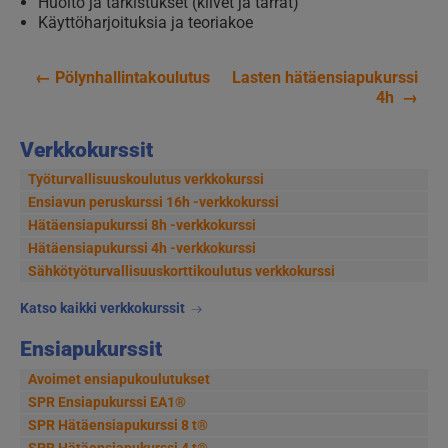
Huolto ja tarkistukset (kilvet ja tarrat)
Käyttöharjoituksia ja teoriakoe
←
Pölynhallintakoulutus
Lasten hätäensiapukurssi
Artikkelien
4h
→
selaus
Verkkokurssit
Työturvallisuuskoulutus verkkokurssi
Ensiavun peruskurssi 16h -verkkokurssi
Hätäensiapukurssi 8h -verkkokurssi
Hätäensiapukurssi 4h -verkkokurssi
Sähkötyöturvallisuus­korttikoulutus verkkokurssi
Katso kaikki verkkokurssit
Ensiapukurssit
Avoimet ensiapukoulutukset
SPR Ensiapukurssi EA1®
SPR Hätäensiapukurssi 8 t®
SPR Hätäensiapukurssi 4 t®