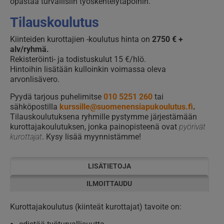
opastaa turvallisiin työskentelytapoihin.
Tilauskoulutus
Kiinteiden kurottajien -koulutus hinta on
2750 € +
alv/ryhmä.
Rekisteröinti- ja todistuskulut 15 €/hlö.
Hintoihin lisätään kulloinkin voimassa oleva
arvonlisävero.
Pyydä tarjous puhelimitse
010 5251 260
tai
sähköpostilla
kurssille@suomenensiapukoulutus.fi
.
Tilauskoulutuksena ryhmille pystymme järjestämään
kurottajakoulutuksen, jonka painopisteenä ovat
pyörivät
kurottajat
. Kysy lisää myynnistämme!
LISÄTIETOJA
ILMOITTAUDU
Kurottajakoulutus (kiinteät kurottajat) tavoite on: