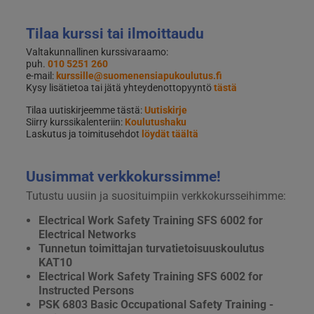
Tilaa kurssi tai ilmoittaudu
Valtakunnallinen kurssivaraamo:
puh.
010 5251 260
e-mail:
kurssille@suomenensiapukoulutus.fi
Kysy lisätietoa tai jätä yhteydenottopyyntö
tästä
Tilaa uutiskirjeemme tästä:
Uutiskirje
Siirry kurssikalenteriin:
Koulutushaku
Laskutus ja toimitusehdot
löydät täältä
Uusimmat verkkokurssimme!
Tutustu uusiin ja suosituimpiin verkkokursseihimme:
Electrical Work Safety Training SFS 6002 for
Electrical Networks
Tunnetun toimittajan turvatietoisuuskoulutus
KAT10
Electrical Work Safety Training SFS 6002 for
Instructed Persons
PSK 6803 Basic Occupational Safety Training -