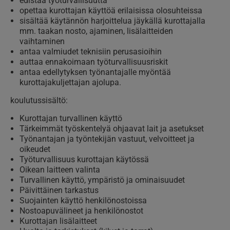
edistää työturvallisuutta
opettaa kurottajan käyttöä erilaisissa olosuhteissa
sisältää käytännön harjoittelua jäykällä kurottajalla
mm. taakan nosto, ajaminen, lisälaitteiden
vaihtaminen
antaa valmiudet teknisiin perusasioihin
auttaa ennakoimaan työturvallisuusriskit
antaa edellytyksen työnantajalle myöntää
kurottajakuljettajan ajolupa.
koulutussisältö:
Kurottajan turvallinen käyttö
Tärkeimmät työskentelyä ohjaavat lait ja asetukset
Työnantajan ja työntekijän vastuut, velvoitteet ja
oikeudet
Työturvallisuus kurottajan käytössä
Oikean laitteen valinta
Turvallinen käyttö, ympäristö ja ominaisuudet
Päivittäinen tarkastus​
Suojainten käyttö henkilönostoissa​
Nostoapuvälineet ja henkilönostot
Kurottajan lisälaitteet