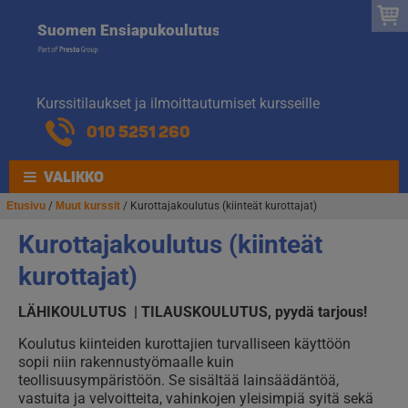
Suomen
Hyppää
Hyppää
Suomen Ensiapukoulutus
navigointiin
sisältöön
Ensiapukoulut
Kurssitilaukset ja ilmoittautumiset kursseille
010 5251 260
VALIKKO
Etusivu
/
Muut kurssit
/ Kurottajakoulutus (kiinteät kurottajat)
Kurottajakoulutus (kiinteät
kurottajat)
LÄHIKOULUTUS | TILAUSKOULUTUS, pyydä tarjous!
Koulutus kiinteiden kurottajien turvalliseen käyttöön
sopii niin rakennustyömaalle kuin
teollisuusympäristöön. Se sisältää lainsäädäntöä,
vastuita ja velvoitteita, vahinkojen yleisimpiä syitä sekä