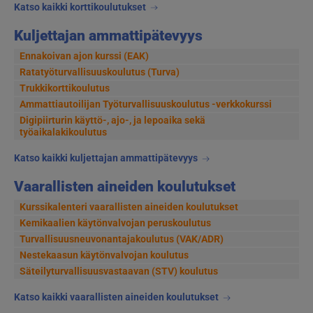
Katso kaikki korttikoulutukset
Kuljettajan ammattipätevyys
Ennakoivan ajon kurssi (EAK)
Ratatyöturvallisuuskoulutus (Turva)
Trukkikorttikoulutus
Ammattiautoilijan Työturvallisuuskoulutus -verkkokurssi
Digipiirturin käyttö-, ajo-, ja lepoaika sekä
työaikalakikoulutus
Katso kaikki kuljettajan ammattipätevyys
Vaarallisten aineiden koulutukset
Kurssikalenteri vaarallisten aineiden koulutukset
Kemikaalien käytönvalvojan peruskoulutus
Turvallisuusneuvonantajakoulutus (VAK/ADR)
Nestekaasun käytönvalvojan koulutus
Säteilyturvallisuusvastaavan (STV) koulutus
Katso kaikki vaarallisten aineiden koulutukset