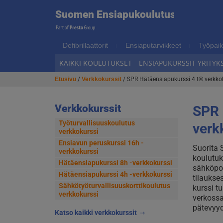
Suome
Suomen Ensiapukoulutus
Hyppää
Hyppää
navigointiin
sisältöön
Ensiap
Defibrillaattorit
Ensiaputarvikkeet
Työpaik
KAIKKI KOULUTUKSET
ENSIAPUKURSSIT YRITYKS
Etusivu
/
Verkkokurssit
/ SPR Hätäensiapukurssi 4 t® verkko
Verkkokurssit
SPR 
Työturvallisuuskoulutus
verk
verkkokurssi
Ensiavun peruskurssi 16h -
Suorita 
verkkokurssi
koulutuk
Hätäensiapukurssi 8h -verkkokurssi
sähköpos
Hätäensiapukurssi 4h -verkkokurssi
tilaukse
Sähkötyöturvallisuus­korttikoulutus
kurssi t
verkkokurssi
verkossa
pätevyyd
Katso kaikki verkkokurssit