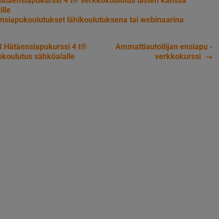
ätäensiapukurssi 4 t® verkkokoulutus lasten kanssa
ille
nsiapukoulutukset lähikoulutuksena tai webinaarina
 Hätäensiapukurssi 4 t®
Ammattiautoilijan ensiapu -
ikkelien
koulutus sähköalalle
verkkokurssi
→
aus