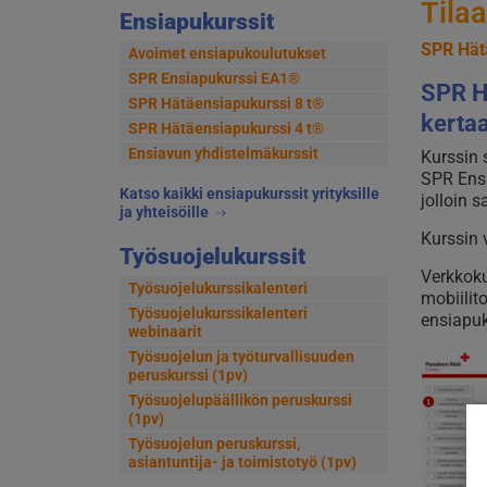
Tilaa
Ensiapukurssit
SPR Hät
Avoimet ensiapukoulutukset
SPR Ensiapukurssi EA1®
SPR H
SPR Hätäensiapukurssi 8 t®
kerta
SPR Hätäensiapukurssi 4 t®
Ensiavun yhdistelmäkurssit
Kurssin 
SPR Ens
Katso kaikki ensiapukurssit yrityksille
jolloin 
ja yhteisöille
Kurssin 
Työsuojelukurssit
Verkkoku
Työsuojelukurssikalenteri
mobiilit
Työsuojelukurssikalenteri
ensiapuk
webinaarit
Työsuojelun ja työturvallisuuden
peruskurssi (1pv)
Työsuojelupäällikön peruskurssi
(1pv)
Työsuojelun peruskurssi,
asiantuntija- ja toimistotyö (1pv)