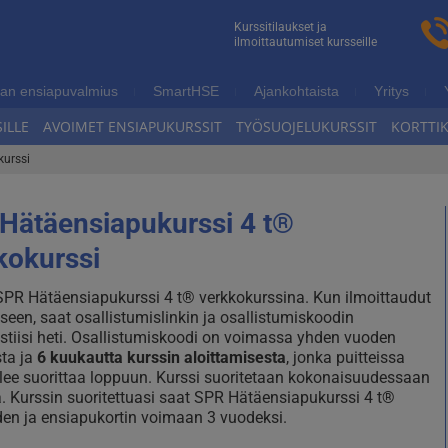
n
Kurssitilaukset ja
ilmoittautumiset kursseille
ukoulutus
an ensiapuvalmius
SmartHSE
Ajankohtaista
Yritys
ILLE
AVOIMET ENSIAPUKURSSIT
TYÖSUOJELUKURSSIT
KORTTI
kurssi
Hätäensiapukurssi 4 t®
kokurssi
SPR Hätäensiapukurssi 4 t® verkkokurssina. Kun ilmoittaudut
seen, saat osallistumislinkin ja osallistumiskoodin
tiisi heti. Osallistumiskoodi on voimassa yhden vuoden
sta ja
6 kuukautta kurssin aloittamisesta
, jonka puitteissa
ulee suorittaa loppuun. Kurssi suoritetaan kokonaisuudessaan
. Kurssin suoritettuasi saat SPR Hätäensiapukurssi 4 t
®
en ja ensiapukortin voimaan 3 vuodeksi.