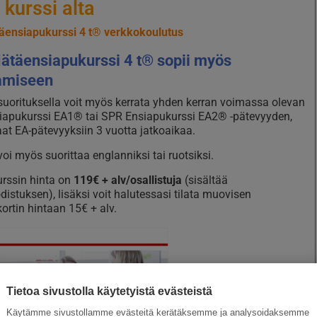
 kurssi alta
äensiapukurssi 4 t® verkkokoulutus
ätäensiapukurssi 4 t® sopii myös
amiseen
suorituksella voit myös kerrata yhden kerran voimassa olevan
iapukurssi EA1® tai SPR Ensiapukurssi EA2® -pätevyyden,
saat EA-pätevyyksiin 3 vuotta jatkoaikaa.
voi myös suorittaa englanniksi tai ruotsiksi.
rssin hinta on
119€ + alv/osallistuja
(sisältää
odistuksen), lisäksi voit halutessasi tilata muovisen
ortin hintaan 15€ + alv.
Tietoa sivustolla käytetyistä evästeistä
Käytämme sivustollamme evästeitä kerätäksemme ja analysoidaksemme