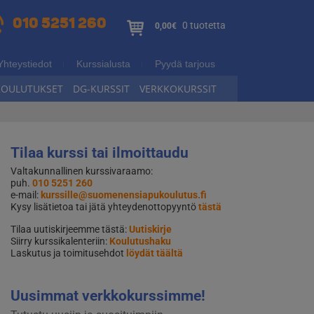
010 5251 260
0 tuotetta
0,00€
Yhteystiedot
Kurssialusta
Pyydä tarjous
KOULUTUKSET
DG-KURSSIT
VERKKOKURSSIT
Tilaa kurssi tai ilmoittaudu
Valtakunnallinen kurssivaraamo:
puh.
010 5251 260
e-mail:
kurssille@suomenensiapukoulutus.fi
Kysy lisätietoa tai jätä yhteydenottopyyntö
tästä
Tilaa uutiskirjeemme tästä:
Uutiskirje
Siirry kurssikalenteriin:
Koulutushaku
Laskutus ja toimitusehdot
löydät täältä
Uusimmat verkkokurssimme!