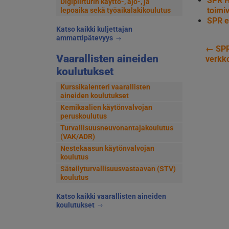
SPR H
Digipiirturin käyttö-, ajo-, ja
toimiv
lepoaika sekä työaikalakikoulutus
SPR e
Katso kaikki kuljettajan
ammattipätevyys
←
SPR
Art
Vaarallisten aineiden
verkko
koulutukset
sel
Kurssikalenteri vaarallisten
aineiden koulutukset
Kemikaalien käytönvalvojan
peruskoulutus
Turvallisuusneuvonantajakoulutus
(VAK/ADR)
Nestekaasun käytönvalvojan
koulutus
Säteilyturvallisuusvastaavan (STV)
koulutus
Katso kaikki vaarallisten aineiden
koulutukset