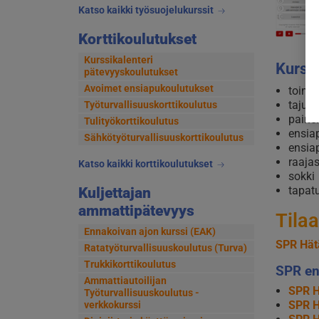
Katso kaikki työsuojelukurssit
Korttikoulutukset
Kurssikalenteri
Kurssi
pätevyyskoulutukset
Avoimet ensiapukoulutukset
toimi
tajut
Työturvallisuuskorttikoulutus
painel
Tulityökorttikoulutus
ensia
Sähkötyöturvallisuuskorttikoulutus
ensia
raaja
Katso kaikki korttikoulutukset
sokki
tapat
Kuljettajan
ammattipätevyys
Tilaa
Ennakoivan ajon kurssi (EAK)
SPR Hät
Ratatyöturvallisuuskoulutus (Turva)
Trukkikorttikoulutus
SPR ens
Ammattiautoilijan
SPR H
Työturvallisuuskoulutus -
SPR H
verkkokurssi