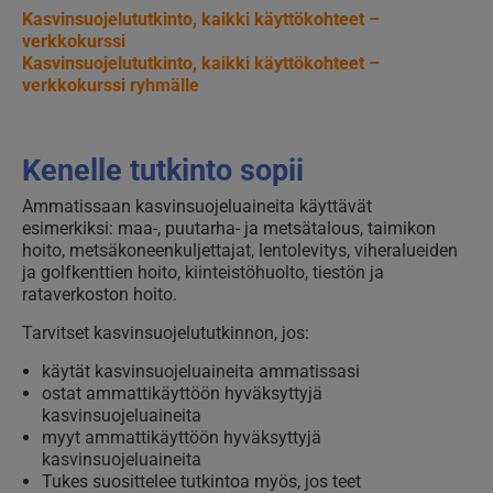
Kasvinsuojelututkinto, kaikki käyttökohteet –
verkkokurssi
Kasvinsuojelututkinto, kaikki käyttökohteet –
verkkokurssi ryhmälle
Kenelle tutkinto sopii
Ammatissaan kasvinsuojeluaineita käyttävät
esimerkiksi: maa-, puutarha- ja metsätalous, taimikon
hoito, metsäkoneenkuljettajat, lentolevitys, viheralueiden
ja golfkenttien hoito, kiinteistöhuolto, tiestön ja
rataverkoston hoito.
Tarvitset kasvinsuojelututkinnon, jos:
käytät kasvinsuojeluaineita ammatissasi
ostat ammattikäyttöön hyväksyttyjä
kasvinsuojeluaineita
myyt ammattikäyttöön hyväksyttyjä
kasvinsuojeluaineita
Tukes suosittelee tutkintoa myös, jos teet