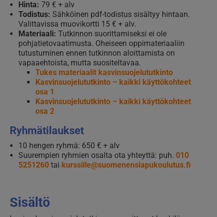
Hinta:
79 € + alv
Todistus:
Sähköinen pdf-todistus sisältyy hintaan.
Valittavissa muovikortti 15 € + alv.
Materiaali:
Tutkinnon suorittamiseksi ei ole
pohjatietovaatimusta. Oheiseen oppimateriaaliin
tutustuminen ennen tutkinnon aloittamista on
vapaaehtoista, mutta suositeltavaa.
Tukes materiaalit kasvinsuojelututkinto
Kasvinsuojelututkinto – kaikki käyttökohteet
osa 1
Kasvinsuojelututkinto – kaikki käyttökohteet
osa 2
Ryhmätilaukset
10 hengen ryhmä: 650 € + alv
Suurempien ryhmien osalta ota yhteyttä: puh.
010
5251260
tai
kurssille@suomenensiapukoulutus.fi
Sisältö