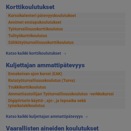
Korttikoulutukset
Kurssikalenteri pätevyyskoulutukset
Avoimet ensiapukoulutukset
Työturvallisuuskorttikoulutus
Tulityökorttikoulutus
Sähkötyöturvallisuuskorttikoulutus
Katso kaikki korttikoulutukset
Kuljettajan ammattipätevyys
Ennakoivan ajon kurssi (EAK)
Ratatyöturvallisuuskoulutus (Turva)
Trukkikorttikoulutus
Ammattiautoilijan Työturvallisuuskoulutus -verkkokurssi
Digipiirturin käyttö-, ajo-, ja lepoaika sekä
työaikalakikoulutus
Katso kaikki kuljettajan ammattipätevyys
Vaarallisten aineiden koulutukset