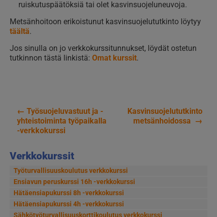
ruiskutuspäätöksiä tai olet kasvinsuojeluneuvoja.
Metsänhoitoon erikoistunut kasvinsuojelututkinto löytyy
täältä
.
Jos sinulla on jo verkkokurssitunnukset, löydät ostetun
tutkinnon tästä linkistä:
Omat kurssit
.
←
Työsuojeluvastuut ja -
Kasvinsuojelututkinto
Artikkelien
yhteistoiminta työpaikalla
metsänhoidossa
→
-verkkokurssi
selaus
Verkkokurssit
Työturvallisuuskoulutus verkkokurssi
Ensiavun peruskurssi 16h -verkkokurssi
Hätäensiapukurssi 8h -verkkokurssi
Hätäensiapukurssi 4h -verkkokurssi
Sähkötyöturvallisuus­korttikoulutus verkkokurssi