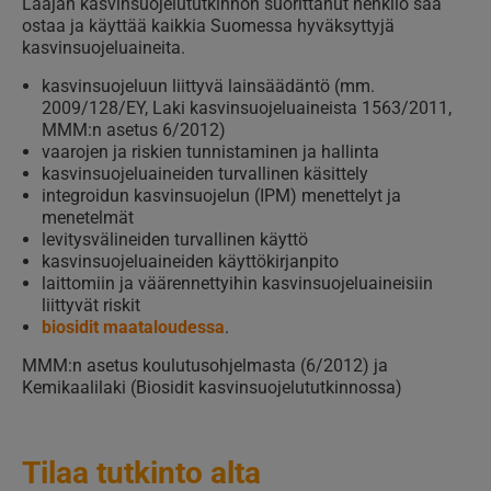
Laajan kasvinsuojelututkinnon suorittanut henkilö saa
ostaa ja käyttää kaikkia Suomessa hyväksyttyjä
kasvinsuojeluaineita.
kasvinsuojeluun liittyvä lainsäädäntö (mm.
2009/128/EY, Laki kasvinsuojeluaineista 1563/2011,
MMM:n asetus 6/2012)
vaarojen ja riskien tunnistaminen ja hallinta
kasvinsuojeluaineiden turvallinen käsittely
integroidun kasvinsuojelun (IPM) menettelyt ja
menetelmät
levitysvälineiden turvallinen käyttö
kasvinsuojeluaineiden käyttökirjanpito
laittomiin ja väärennettyihin kasvinsuojeluaineisiin
liittyvät riskit
biosidit maataloudessa
.
MMM:n asetus koulutusohjelmasta (6/2012) ja
Kemikaalilaki (Biosidit kasvinsuojelututkinnossa)
Tilaa tutkinto alta