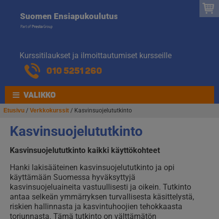
Suomen
Hyppää
Hyppää
Suomen Ensiapukoulutus
navigointiin
sisältöön
Ensiapukoulut
Kurssitilaukset ja ilmoittautumiset kursseille
010 5251 260
VALIKKO
Etusivu
/
Verkkokurssit
/ Kasvinsuojelututkinto
Kasvinsuojelututkinto
Kasvinsuojelututkinto kaikki käyttökohteet
Hanki lakisääteinen kasvinsuojelututkinto ja opi
käyttämään Suomessa hyväksyttyjä
kasvinsuojeluaineita vastuullisesti ja oikein. Tutkinto
antaa selkeän ymmärryksen turvallisesta käsittelystä,
riskien hallinnasta ja kasvintuhoojien tehokkaasta
torjunnasta. Tämä tutkinto on välttämätön