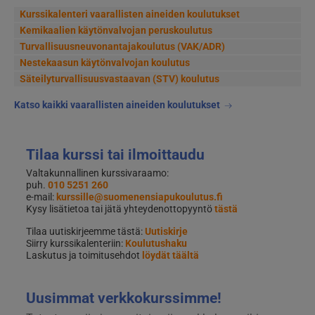
Kurssikalenteri vaarallisten aineiden koulutukset
Kemikaalien käytönvalvojan peruskoulutus
Turvallisuusneuvonantajakoulutus (VAK/ADR)
Nestekaasun käytönvalvojan koulutus
Säteilyturvallisuusvastaavan (STV) koulutus
Katso kaikki vaarallisten aineiden koulutukset
Tilaa kurssi tai ilmoittaudu
Valtakunnallinen kurssivaraamo:
puh.
010 5251 260
e-mail:
kurssille@suomenensiapukoulutus.fi
Kysy lisätietoa tai jätä yhteydenottopyyntö
tästä
Tilaa uutiskirjeemme tästä:
Uutiskirje
Siirry kurssikalenteriin:
Koulutushaku
Laskutus ja toimitusehdot
löydät täältä
Uusimmat verkkokurssimme!