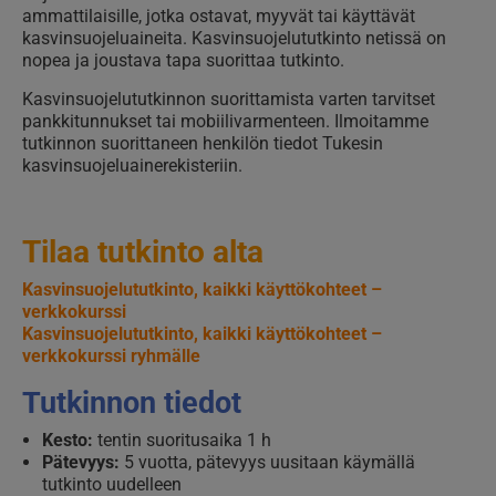
ammattilaisille, jotka ostavat, myyvät tai käyttävät
kasvinsuojeluaineita. Kasvinsuojelututkinto netissä on
nopea ja joustava tapa suorittaa tutkinto.
Kasvinsuojelututkinnon suorittamista varten tarvitset
pankkitunnukset tai mobiilivarmenteen. Ilmoitamme
tutkinnon suorittaneen henkilön tiedot Tukesin
kasvinsuojeluainerekisteriin.
Tilaa tutkinto alta
Kasvinsuojelututkinto, kaikki käyttökohteet –
verkkokurssi
Kasvinsuojelututkinto, kaikki käyttökohteet –
verkkokurssi ryhmälle
Tutkinnon tiedot
Kesto:
tentin suoritusaika 1 h
Pätevyys:
5 vuotta, pätevyys uusitaan käymällä
tutkinto uudelleen