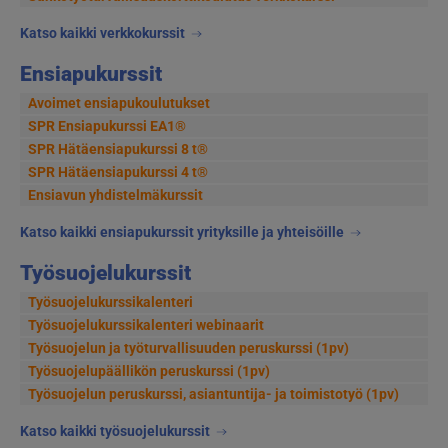
Katso kaikki verkkokurssit
Ensiapukurssit
Avoimet ensiapukoulutukset
SPR Ensiapukurssi EA1®
SPR Hätäensiapukurssi 8 t®
SPR Hätäensiapukurssi 4 t®
Ensiavun yhdistelmäkurssit
Katso kaikki ensiapukurssit yrityksille ja yhteisöille
Työsuojelukurssit
Työsuojelukurssikalenteri
Työsuojelukurssikalenteri webinaarit
Työsuojelun ja työturvallisuuden peruskurssi (1pv)
Työsuojelupäällikön peruskurssi (1pv)
Työsuojelun peruskurssi, asiantuntija- ja toimistotyö (1pv)
Katso kaikki työsuojelukurssit