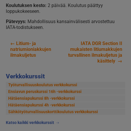
Koulutuksen kesto:
2 päivää. Koulutus päättyy
loppukokeeseen.
Pätevyys:
Mahdollisuus kansainvälisesti arvostettuu
IATA-todistukseen.
←
Litium- ja
IATA DGR Section II
Artikkelien
natriumioniakkujen
mukaisten litiumakkujen
ilmakuljetus
turvallinen ilmakuljetus ja
selaus
käsittely
→
Verkkokurssit
Työturvallisuuskoulutus verkkokurssi
Ensiavun peruskurssi 16h -verkkokurssi
Hätäensiapukurssi 8h -verkkokurssi
Hätäensiapukurssi 4h -verkkokurssi
Sähkötyöturvallisuus­korttikoulutus verkkokurssi
Katso kaikki verkkokurssit