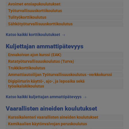
Avoimet ensiapukoulutukset
Työturvallisuuskorttikoulutus
Tulityökorttikoulutus
Sähkötyöturvallisuuskorttikoulutus
Katso kaikki korttikoulutukset
Kuljettajan ammattipätevyys
Ennakoivan ajon kurssi (EAK)
Ratatyöturvallisuuskoulutus (Turva)
Trukkikorttikoulutus
Ammattiautoilijan Työturvallisuuskoulutus -verkkokurssi
Digipiirturin käyttö-, ajo-, ja lepoaika sekä
työaikalakikoulutus
Katso kaikki kuljettajan ammattipätevyys
Vaarallisten aineiden koulutukset
Kurssikalenteri vaarallisten aineiden koulutukset
Kemikaalien käytönvalvojan peruskoulutus