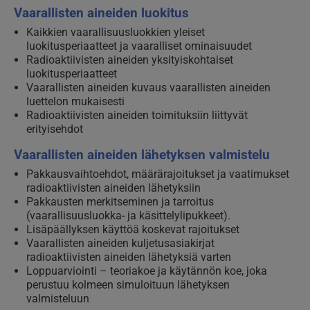
Vaarallisten aineiden luokitus
Kaikkien vaarallisuusluokkien yleiset
luokitusperiaatteet ja vaaralliset ominaisuudet
Radioaktiivisten aineiden yksityiskohtaiset
luokitusperiaatteet
Vaarallisten aineiden kuvaus vaarallisten aineiden
luettelon mukaisesti
Radioaktiivisten aineiden toimituksiin liittyvät
erityisehdot
Vaarallisten aineiden lähetyksen valmistelu
Pakkausvaihtoehdot, määrärajoitukset ja vaatimukset
radioaktiivisten aineiden lähetyksiin
Pakkausten merkitseminen ja tarroitus
(vaarallisuusluokka- ja käsittelylipukkeet).
Lisäpäällyksen käyttöä koskevat rajoitukset
Vaarallisten aineiden kuljetusasiakirjat
radioaktiivisten aineiden lähetyksiä varten
Loppuarviointi – teoriakoe ja käytännön koe, joka
perustuu kolmeen simuloituun lähetyksen
valmisteluun