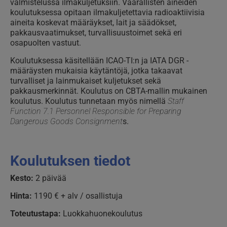
valmistelussa ilmakuljetuksiin. Vaarallisten aineiden
koulutuksessa opitaan ilmakuljetettavia radioaktiivisia
aineita koskevat määräykset, lait ja säädökset,
pakkausvaatimukset, turvallisuustoimet sekä eri
osapuolten vastuut.
Koulutuksessa käsitellään ICAO-TI:n ja IATA DGR -
määräysten mukaisia käytäntöjä, jotka takaavat
turvalliset ja lainmukaiset kuljetukset sekä
pakkausmerkinnät. Koulutus on CBTA-mallin mukainen
koulutus. Koulutus tunnetaan myös nimellä
Staff
Function 7.1 Personnel Responsible for Preparing
Dangerous Goods Consignment
s.
Koulutuksen tiedot
Kesto:
2 päivää
Hinta:
1190 € + alv / osallistuja
Toteutustapa:
Luokkahuonekoulutus