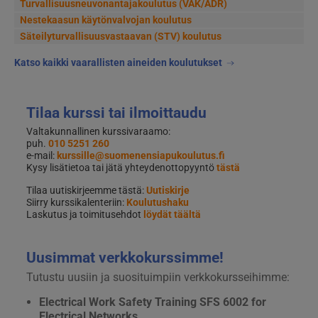
Turvallisuusneuvonantajakoulutus (VAK/ADR)
Nestekaasun käytönvalvojan koulutus
Säteilyturvallisuusvastaavan (STV) koulutus
Katso kaikki vaarallisten aineiden koulutukset
Tilaa kurssi tai ilmoittaudu
Valtakunnallinen kurssivaraamo:
puh.
010 5251 260
e-mail:
kurssille@suomenensiapukoulutus.fi
Kysy lisätietoa tai jätä yhteydenottopyyntö
tästä
Tilaa uutiskirjeemme tästä:
Uutiskirje
Siirry kurssikalenteriin:
Koulutushaku
Laskutus ja toimitusehdot
löydät täältä
Uusimmat verkkokurssimme!
Tutustu uusiin ja suosituimpiin verkkokursseihimme:
Electrical Work Safety Training SFS 6002 for
Electrical Networks