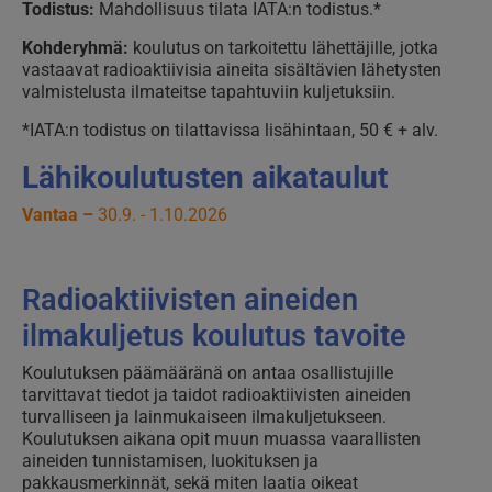
Todistus:
Mahdollisuus tilata IATA:n todistus.*
Kohderyhmä:
koulutus on tarkoitettu lähettäjille, jotka
vastaavat radioaktiivisia aineita sisältävien lähetysten
valmistelusta ilmateitse tapahtuviin kuljetuksiin.
*IATA:n todistus on tilattavissa lisähintaan, 50 € + alv.
Lähikoulutusten aikataulut
Vantaa –
30.9. - 1.10.2026
Radioaktiivisten aineiden
ilmakuljetus koulutus tavoite
Koulutuksen päämääränä on antaa osallistujille
tarvittavat tiedot ja taidot radioaktiivisten aineiden
turvalliseen ja lainmukaiseen ilmakuljetukseen.
Koulutuksen aikana opit muun muassa vaarallisten
aineiden tunnistamisen, luokituksen ja
pakkausmerkinnät, sekä miten laatia oikeat