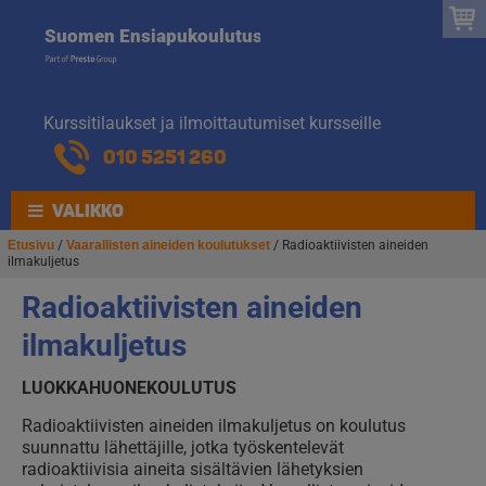
Suomen
Hyppää
Hyppää
Suomen Ensiapukoulutus
navigointiin
sisältöön
Ensiapukoulut
Kurssitilaukset ja ilmoittautumiset kursseille
010 5251 260
VALIKKO
Etusivu
/
Vaarallisten aineiden koulutukset
/ Radioaktiivisten aineiden
ilmakuljetus
Radioaktiivisten aineiden
ilmakuljetus
LUOKKAHUONEKOULUTUS
Radioaktiivisten aineiden ilmakuljetus on koulutus
suunnattu lähettäjille, jotka työskentelevät
radioaktiivisia aineita sisältävien lähetyksien