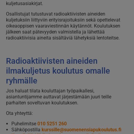
kuljetusasiakirjat.
Osallistujat tutustuvat radioaktiivisten aineiden
kuljetuksiin liittyviin erityisrajoituksiin sekä opettelevat
oikeaoppisen vaaraviestinnän käytännöt. Koulutuksen
jälkeen saat pätevyyden valmistella ja lähettää
radioaktiivisia aineita sisältäviä lähetyksiä lentoteitse.
Radioaktiivisten aineiden
ilmakuljetus koulutus omalle
ryhmälle
Jos haluat tilata kouluttajan työpaikallesi,
asiantuntijamme auttavat järjestämään juuri teille
parhaiten soveltuvan koulutuksen.
Ota yhteyttä:
Puhelimitse
010 5251 260
Sähköpostilla
kurssille@suomenensiapukoulutus.fi