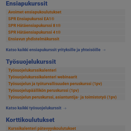
Ensiapukurssit
Avoimet ensiapukoulutukset
SPR Ensiapukurssi EA1®
SPR Hätäensiapukurssi 8 t®
SPR Hätäensiapukurssi 4 t®
Ensiavun yhdistelmäkurssit
Katso kaikki ensiapukurssit yrityksille ja yhteisöille
Työsuojelukurssit
Työsuojelukurssikalenteri
Työsuojelukurssikalenteri webinaarit
Työsuojelun ja työturvallisuuden peruskurssi (1pv)
Työsuojelupäällikön peruskurssi (1pv)
Työsuojelun peruskurssi, asiantuntija- ja toimistotyö (1pv)
Katso kaikki työsuojelukurssit
Korttikoulutukset
Kurssikalenteri pätevyyskoulutukset