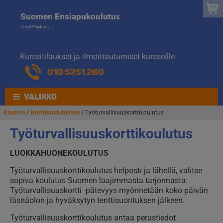
Suomen
Hyppää
Hyppää
Suomen Ensiapukoulutus
navigointiin
sisältöön
Ensiapukoulut
Kurssitilaukset ja ilmoittautumiset kursseille
010 5251 260
VALIKKO
Etusivu
/
Korttikoulutukset
/ Työturvallisuuskorttikoulutus
Työturvallisuuskorttikoulutus
LUOKKAHUONEKOULUTUS
Työturvallisuuskorttikoulutus helposti ja lähellä, valitse
sopiva koulutus Suomen laajimmasta tarjonnasta
.
Työturvallisuuskortti -pätevyys myönnetään koko päivän
läsnäolon ja hyväksytyn tenttisuorituksen jälkeen.
Työturvallisuuskorttikoulutus antaa perustiedot