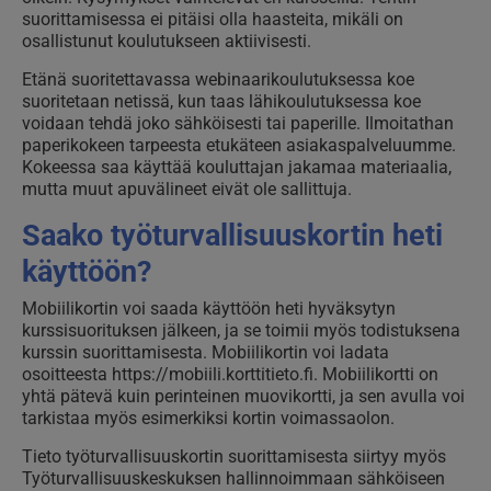
suorittamisessa ei pitäisi olla haasteita, mikäli on
osallistunut koulutukseen aktiivisesti.
Etänä suoritettavassa webinaarikoulutuksessa koe
suoritetaan netissä, kun taas lähikoulutuksessa koe
voidaan tehdä joko sähköisesti tai paperille. Ilmoitathan
paperikokeen tarpeesta etukäteen asiakaspalveluumme.
Kokeessa saa käyttää kouluttajan jakamaa materiaalia,
mutta muut apuvälineet eivät ole sallittuja.
Saako työturvallisuuskortin heti
käyttöön?
Mobiilikortin voi saada käyttöön heti hyväksytyn
kurssisuorituksen jälkeen, ja se toimii myös todistuksena
kurssin suorittamisesta. Mobiilikortin voi ladata
osoitteesta https://mobiili.korttitieto.fi. Mobiilikortti on
yhtä pätevä kuin perinteinen muovikortti, ja sen avulla voi
tarkistaa myös esimerkiksi kortin voimassaolon.
Tieto työturvallisuuskortin suorittamisesta siirtyy myös
Työturvallisuuskeskuksen hallinnoimmaan sähköiseen