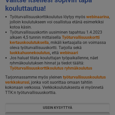
kouluttautua!
Työturvallisuuskorttikoulutus löytyy myös
webinaarina
,
jolloin koulutukseen voi osallistua etänä esimerkiksi
kotoa käsin.
Työturvallisuuskortin uusiminen tapahtuu 1.4.2023
alkaen 4,5 tunnin mittaisella
Työturvallisuuskortti
kertauskoulutuksella
, mikäli kertaajalla on voimassa
oleva työturvallisuuskortti. Tarjolla sekä
luokkahuonekoulutus
,
että
webinaari
Jos haluat tilata kouluttajan työpaikallenne, näet
ryhmäkoulutuksen hinnat ja tiedot täältä:
Työturvallisuuskorttikoulutus ryhmäkoulutus
Tarjonnassamme myös yleinen
työturvallisuuskoulutus
verkkokurssi
, jonka voit suorittaa omaan tahtiin
kokonaan verkossa. Verkkokoulutuksesta ei myönnetä
TTK:n työturvallisuuskorttia.
USEIN KYSYTTYÄ