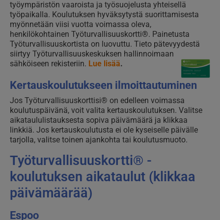
työympäristön vaaroista ja työsuojelusta yhteisellä
työpaikalla. Koulutuksen hyväksytystä suorittamisesta
myönnetään viisi vuotta voimassa oleva,
henkilökohtainen Työturvallisuuskortti®. Painetusta
Työturvallisuuskortista on luovuttu. Tieto pätevyydestä
siirtyy Työturvallisuuskeskuksen hallinnoimaan
sähköiseen rekisteriin.
Lue lisää
.
Kertauskoulutukseen ilmoittautuminen
Jos Työturvallisuuskorttisi® on edelleen voimassa
koulutuspäivänä, voit valita kertauskoulutuksen. Valitse
aikataululistauksesta sopiva päivämäärä ja klikkaa
linkkiä. Jos kertauskoulutusta ei ole kyseiselle päivälle
tarjolla, valitse toinen ajankohta tai koulutusmuoto.
Työturvallisuuskortti® -
koulutuksen aikataulut (klikkaa
päivämäärää)
Espoo