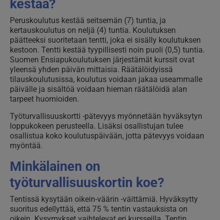
kestää?
Peruskoulutus kestää seitsemän (7) tuntia, ja
kertauskoulutus on neljä (4) tuntia. Koulutuksen
päätteeksi suoritetaan tentti, joka ei sisälly koulutuksen
kestoon. Tentti kestää tyypillisesti noin puoli (0,5) tuntia.
Suomen Ensiapukoulutuksen järjestämät kurssit ovat
yleensä yhden päivän mittaisia. Räätälöidyissä
tilauskoulutusissa, koulutus voidaan jakaa useammalle
päivälle ja sisältöä voidaan hieman räätälöidä alan
tarpeet huomioiden.
Työturvallisuuskortti -pätevyys myönnetään hyväksytyn
loppukokeen perusteella. Lisäksi osallistujan tulee
osallistua koko koulutuspäivään, jotta pätevyys voidaan
myöntää.
Minkälainen on
työturvallisuuskortin koe?
Tentissä kysytään oikein-väärin -väittämiä. Hyväksytty
suoritus edellyttää, että 75 % tentin vastauksista on
oikein. Kysymykset vaihtelevat eri kursseilla. Tentin