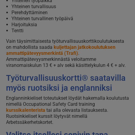
Yhteinen työpaikka
Yhteinen turvallisuus
Perehdyttäminen
Yhteinen turvallinen työpäivä
Harjoituksia
Tentti
Vain täysimittaisesta työturvallisuuskorttikoulutuksesta
on mahdollista saada
kuljettajan jatkokoulutuksen
ammattipätevyysmerkintä (Trafi)
.
Ammattipätevyysmerkinnästä veloitamme
viranomaiskulun 13 € + alv sekä käsittelykulun 4 € + alv.
Työturvallisuuskortti® saatavilla
myös ruotsiksi ja englanniksi
Englanninkieliset toteutukset löydät hakemalla koulutusta
nimellä Occupational Safety Card training
kurssikalenterista
tai alla olevasta listauksesta.
Ruotsinkieliset kurssit löytyvät nimellä
Arbetssäkerhetskortet.
Valitse itsellesi sopivin tapa