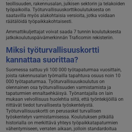
teollisuuden, rakennusalan, julkisen sektorin ja telakoiden
työpaikoilla. Työturvallisuuskorttikoulutuksesta on
saatavilla myös alakohtaisia versioita, jotka voidaan
räätälöidä työpaikkakohtaisesti.
Ammattikuljettajat voivat saada 7 tunnin koulutuksesta
jatkokoulutuspäivämerkinnän Traficomin rekisteriin.
Miksi työturvallisuuskortti
kannattaa suorittaa?
Suomessa sattuu yli 100 000 työtapaturmaa vuosittain,
joista rakennusalan työmailla tapahtuva osuus noin 10
000 työtapaturmaa. Työturvallisuuskoulutus on
olennainen osa työturvallisuuden varmistamista ja
tapaturmien ennaltaehkäisyä. Työnantajalla on lain
mukaan velvollisuus huolehtia siitä, että työntekijöillä on
riittävät tiedot turvallisesta työskentelystä.
Työturvallisuuskortti on perusaskel turvallisen
työskentelyn varmistamisessa. Koulutuksen pitkällä
historialla on merkittävä yhteys työpaikkatapaturmien
vähentymiseen, verraten aikaan, jolloin standardoitua