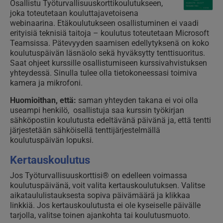
Osallistu Työturvallisuuskorttikoulutukseen,
joka toteutetaan kouluttajavetoisena
webinaarina. Etäkoulutukseen osallistuminen ei vaadi
erityisiä teknisiä taitoja – koulutus toteutetaan Microsoft
Teamsissa. Pätevyyden saamisen edellytyksenä on koko
koulutuspäivän läsnäolo sekä hyväksytty tenttisuoritus.
Saat ohjeet kurssille osallistumiseen kurssivahvistuksen
yhteydessä. Sinulla tulee olla tietokoneessasi toimiva
kamera ja mikrofoni.
Huomioithan, että:
saman yhteyden takana ei voi olla
useampi henkilö, osallistuja saa kurssin työkirjan
sähköpostiin koulutusta edeltävänä päivänä ja, että tentti
järjestetään sähköisellä tenttijärjestelmällä
koulutuspäivän lopuksi.
Kertauskoulutus
Jos Työturvallisuuskorttisi® on edelleen voimassa
koulutuspäivänä, voit valita kertauskoulutuksen. Valitse
aikataululistauksesta sopiva päivämäärä ja klikkaa
linkkiä. Jos kertauskoulutusta ei ole kyseiselle päivälle
tarjolla, valitse toinen ajankohta tai koulutusmuoto.