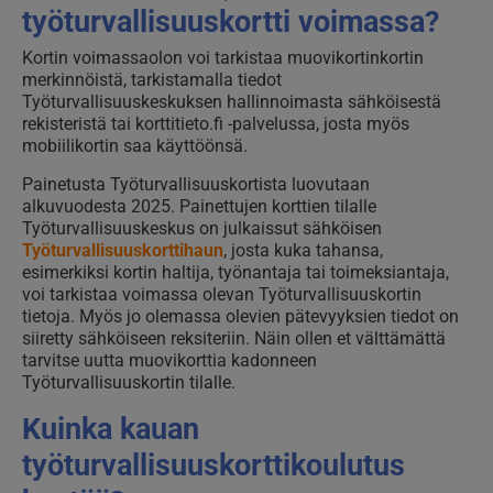
työturvallisuuskortti voimassa?
Kortin voimassaolon voi tarkistaa muovikortinkortin
merkinnöistä, tarkistamalla tiedot
Työturvallisuuskeskuksen hallinnoimasta sähköisestä
rekisteristä tai korttitieto.fi -palvelussa, josta myös
mobiilikortin saa käyttöönsä.
Painetusta Työturvallisuuskortista luovutaan
alkuvuodesta 2025. Painettujen korttien tilalle
Työturvallisuuskeskus on julkaissut sähköisen
Työturvallisuuskorttihaun
, josta kuka tahansa,
esimerkiksi kortin haltija, työnantaja tai toimeksiantaja,
voi tarkistaa voimassa olevan Työturvallisuuskortin
tietoja. Myös jo olemassa olevien pätevyyksien tiedot on
siiretty sähköiseen reksiteriin. Näin ollen et välttämättä
tarvitse uutta muovikorttia kadonneen
Työturvallisuuskortin tilalle.
Kuinka kauan
työturvallisuuskorttikoulutus