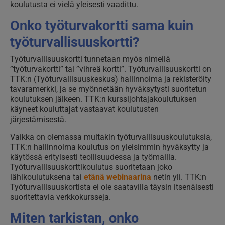
koulutusta ei vielä yleisesti vaadittu.
Onko työturvakortti sama kuin
työturvallisuuskortti?
Työturvallisuuskortti tunnetaan myös nimellä
”työturvakortti” tai ”vihreä kortti”. Työturvallisuuskortti on
TTK:n (Työturvallisuuskeskus) hallinnoima ja rekisteröity
tavaramerkki, ja se myönnetään hyväksytysti suoritetun
koulutuksen jälkeen. TTK:n kurssijohtajakoulutuksen
käyneet kouluttajat vastaavat koulutusten
järjestämisestä.
Vaikka on olemassa muitakin työturvallisuuskoulutuksia,
TTK:n hallinnoima koulutus on yleisimmin hyväksytty ja
käytössä erityisesti teollisuudessa ja työmailla.
Työturvallisuuskorttikoulutus suoritetaan joko
lähikoulutuksena tai
etänä webinaarina
netin yli. TTK:n
Työturvallisuuskortista ei ole saatavilla täysin itsenäisesti
suoritettavia verkkokursseja.
Miten tarkistan, onko