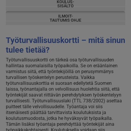
KOULUS-
SISÄLTÖ
ILMOIT-
TAUTUMIS OHJE
Työturvallisuuskortti – mitä sinun
tulee tietää?
Työturvallisuuskortti on tärkeä osa työturvallisuuden
hallintaa suomalaisilla työpaikoilla. Se on eräänlainen
varmistus siitä, että työntekijöillä on perusymmärrys
turvallisen työskentelyn perusteista. Vaikka
työturvallisuuskorttia ei suoraan edellytetä Suomen
laissa, työnantajalla on velvollisuus huolehtia siitä, että
työntekijät saavat riittävän perehdytyksen työskentelyyn
turvallisesti. Työturvallisuuslaki (TTL 738/2002) asettaa
puitteet tälle velvollisuudelle. Työantaja voi siis
itsenäisesti päättää tarvittavista koulutuksista ja
koulutusmuodosta, jotka he hyväksyvät työpaikalla.
Tämän lisäksi työantaja perehdyttää työntekijät aina
työpaikkakohtaisesti. Koulutuksella voidaan siis