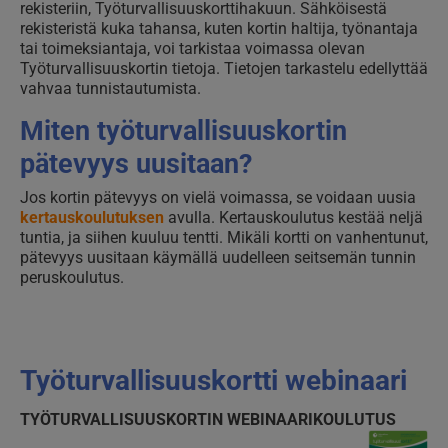
rekisteriin, Työturvallisuuskorttihakuun. Sähköisestä
rekisteristä kuka tahansa, kuten kortin haltija, työnantaja
tai toimeksiantaja, voi tarkistaa voimassa olevan
Työturvallisuuskortin tietoja. Tietojen tarkastelu edellyttää
vahvaa tunnistautumista.
Miten työturvallisuuskortin
pätevyys uusitaan?
Jos kortin pätevyys on vielä voimassa, se voidaan uusia
kertauskoulutuksen
avulla. Kertauskoulutus kestää neljä
tuntia, ja siihen kuuluu tentti. Mikäli kortti on vanhentunut,
pätevyys uusitaan käymällä uudelleen seitsemän tunnin
peruskoulutus.
Työturvallisuuskortti webinaari
TYÖTURVALLISUUSKORTIN WEBINAARIKOULUTUS