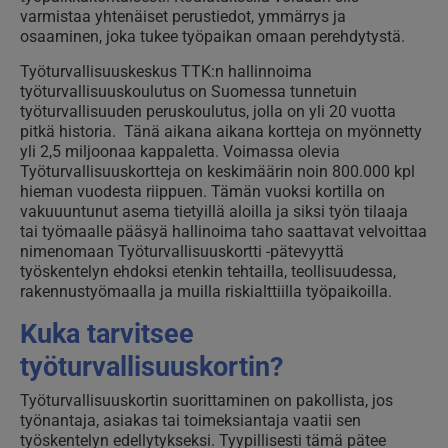
varmistaa yhtenäiset perustiedot, ymmärrys ja
osaaminen, joka tukee työpaikan omaan perehdytystä.
Työturvallisuuskeskus TTK:n hallinnoima
työturvallisuuskoulutus on Suomessa tunnetuin
työturvallisuuden peruskoulutus, jolla on yli 20 vuotta
pitkä historia. Tänä aikana aikana kortteja on myönnetty
yli 2,5 miljoonaa kappaletta. Voimassa olevia
Työturvallisuuskortteja on keskimäärin noin 800.000 kpl
hieman vuodesta riippuen. Tämän vuoksi kortilla on
vakuuuntunut asema tietyillä aloilla ja siksi työn tilaaja
tai työmaalle pääsyä hallinoima taho saattavat velvoittaa
nimenomaan Työturvallisuuskortti -pätevyyttä
työskentelyn ehdoksi etenkin tehtailla, teollisuudessa,
rakennustyömaalla ja muilla riskialttiilla työpaikoilla.
Kuka tarvitsee
työturvallisuuskortin?
Työturvallisuuskortin suorittaminen on pakollista, jos
työnantaja, asiakas tai toimeksiantaja vaatii sen
työskentelyn edellytykseksi. Tyypillisesti tämä pätee