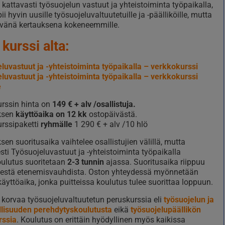
kattavasti työsuojelun vastuut ja yhteistoiminta työpaikalla,
ii hyvin uusille työsuojeluvaltuutetuille ja -päälliköille, mutta
vänä kertauksena kokeneemmille.
 kurssi alta:
luvastuut ja -yhteistoiminta työpaikalla – verkkokurssi
luvastuut ja -yhteistoiminta työpaikalla – verkkokurssi
e
rssin hinta on
149 € + alv /osallistuja.
ksen
käyttöaika on 12 kk
ostopäivästä.
rssipaketti
ryhmälle
1 290 € + alv /10 hlö
sen suoritusaika vaihtelee osallistujien välillä, mutta
sesti Työsuojeluvastuut ja -yhteistoiminta työpaikalla
ulutus suoritetaan
2-3 tunnin
ajassa. Suoritusaika riippuu
isestä etenemisvauhdista. Oston yhteydessä myönnetään
äyttöaika, jonka puitteissa koulutus tulee suorittaa loppuun.
i korvaa työsuojeluvaltuutetun peruskurssia eli
työsuojelun ja
llisuuden perehdytyskoulutusta
eikä
työsuojelupäällikön
rssia
. Koulutus on erittäin hyödyllinen myös kaikissa