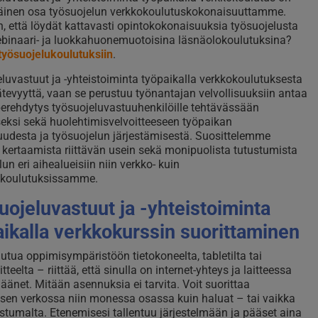
inen osa työsuojelun verkkokoulutuskokonaisuuttamme.
n, että löydät kattavasti opintokokonaisuuksia työsuojelusta
inaari- ja luokkahuonemuotoisina läsnäolokoulutuksina?
työsuojelukoulutuksiin
.
luvastuut ja -yhteistoiminta työpaikalla verkkokoulutuksesta
ätevyyttä, vaan se perustuu työnantajan velvollisuuksiin antaa
 perehdytys työsuojeluvastuuhenkilöille tehtävässään
eksi sekä huolehtimisvelvoitteeseen työpaikan
suudesta ja työsuojelun järjestämisestä. Suosittelemme
 kertaamista riittävän usein sekä monipuolista tutustumista
un eri aihealueisiin niin verkko- kuin
okoulutuksissamme.
uojeluvastuut ja -yhteistoiminta
aikalla verkkokurssin suorittaminen
jautua oppimisympäristöön tietokoneelta, tabletilta tai
itteelta – riittää, että sinulla on internet-yhteys ja laitteessa
 äänet. Mitään asennuksia ei tarvita. Voit suorittaa
sen verkossa niin monessa osassa kuin haluat – tai vaikka
istumalta. Etenemisesi tallentuu järjestelmään ja pääset aina