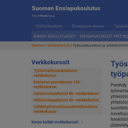
Suome
Suomen Ensiapukoulutus
Hyppää
Hyppää
navigointiin
sisältöön
Ensiap
Defibrillaattorit
Ensiaputarvikkeet
Työpaik
KAIKKI KOULUTUKSET
ENSIAPUKURSSIT YRITYKS
Etusivu
/
Verkkokurssit
/ Työsuojeluvastuut ja -yhteistoiminta
Verkkokurssit
Työs
Työturvallisuuskoulutus
työp
verkkokurssi
Ensiavun peruskurssi 16h -
Perehdy t
verkkokurssi
työnanta
Hätäensiapukurssi 8h -verkkokurssi
yhteisto
Hätäensiapukurssi 4h -verkkokurssi
yhteisto
Sähkötyöturvallisuus­korttikoulutus
suoritet
verkkokurssi
soveltuu 
henkilöil
Katso kaikki verkkokurssit
järjestel