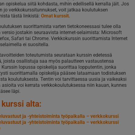
n opiskelua siitä kohdasta, mihin edellisellä kerralla jäit. Jos
on jo verkkokurssitunnukset, voit jatkaa koulutuksen
mista tästä linkistä:
Omat kurssit.
ulutuksen suorittamista varten tietokoneessasi tulee olla
n versio jostakin seuraavista internet-selaimista: Microsoft
refox, Safari tai Chrome. Verkkokurssin suorittamista Internet
selaimella ei suositella.
avoitteiden toteutumista seurataan kurssin edetessä
lä, joista osallistuja saa myös palautteen vastaustensa
Kurssin lopussa opiskelija suorittaa lopputentin, jonka
ysti suorittamalla opiskelija pääsee lataamaan todistuksen
usta koulutuksesta. Tentin voi tarvittaessa uusia ja vaikeaksi
a asioita voi kerrata verkkokoulutuksessa niin kauan, kunnes
ääsee läpi.
 kurssi alta:
luvastuut ja -yhteistoiminta työpaikalla – verkkokurssi
luvastuut ja -yhteistoiminta työpaikalla – verkkokurssi
e