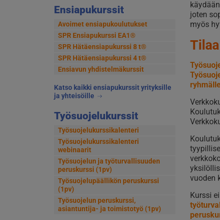
käydään 
Ensiapukurssit
joten sop
myös hy
Avoimet ensiapukoulutukset
SPR Ensiapukurssi EA1®
Tilaa
SPR Hätäensiapukurssi 8 t®
SPR Hätäensiapukurssi 4 t®
Työsuoje
Ensiavun yhdistelmäkurssit
Työsuoje
ryhmäll
Katso kaikki ensiapukurssit yrityksille
ja yhteisöille
Verkkoku
Koulutu
Työsuojelukurssit
Verkkoku
Työsuojelukurssikalenteri
Koulutuk
Työsuojelukurssikalenteri
tyypilli
webinaarit
verkkoko
Työsuojelun ja työturvallisuuden
yksilöll
peruskurssi (1pv)
vuoden k
Työsuojelupäällikön peruskurssi
(1pv)
Kurssi e
Työsuojelun peruskurssi,
työturva
asiantuntija- ja toimistotyö (1pv)
perusku