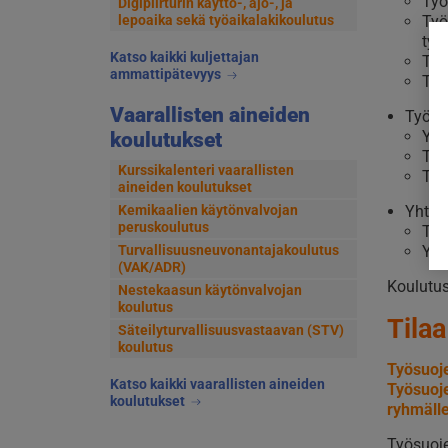
Työ
Digipiirturin käyttö-, ajo-, ja
lepoaika sekä työaikalakikoulutus
Työ
työ
Katso kaikki kuljettajan
Työ
ammattipätevyys
Työ
Vaarallisten aineiden
Työsu
Yht
koulutukset
Työ
Kurssikalenteri vaarallisten
Työ
aineiden koulutukset
Kemikaalien käytönvalvojan
Yhtei
peruskoulutus
Työ
Turvallisuusneuvonantajakoulutus
Yht
(VAK/ADR)
Koulutus
Nestekaasun käytönvalvojan
koulutus
Tilaa
Säteilyturvallisuusvastaavan (STV)
koulutus
Työsuoje
Katso kaikki vaarallisten aineiden
Työsuoje
koulutukset
ryhmäll
Työsuoje