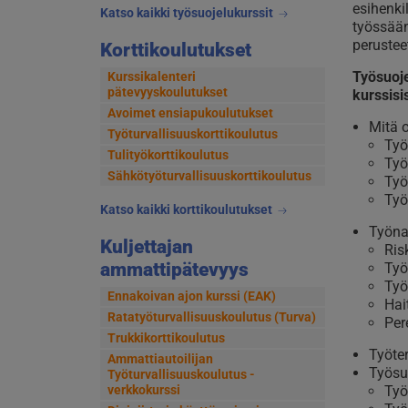
esihenki
Katso kaikki työsuojelukurssit
työssään
perustee
Korttikoulutukset
Työsuoje
Kurssikalenteri
pätevyyskoulutukset
kurssisi
Avoimet ensiapukoulutukset
Mitä 
Työturvallisuuskorttikoulutus
Työ
Tulityökorttikoulutus
Työ
Sähkötyöturvallisuuskorttikoulutus
Työ
Työ
Katso kaikki korttikoulutukset
Työna
Kuljettajan
Ris
ammattipätevyys
Työ
Työ
Ennakoivan ajon kurssi (EAK)
Hai
Ratatyöturvallisuuskoulutus (Turva)
Per
Trukkikorttikoulutus
Työter
Ammattiautoilijan
Työsu
Työturvallisuuskoulutus -
verkkokurssi
Työ