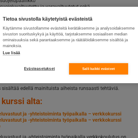
suojelupäällikkö
suojeluvaltuutettu ja varavaltuutetut sekä
suojeluasiamiehet
suojelutoimikunta
Tietoa sivustolla käytetyistä evästeistä
suojeluvaalit ja niiden järjestäminen
Käytämme sivustollamme evästeitä kerätäksemme ja analysoidaksemme
sivuston suorituskykyä ja käyttöä, tarjotaksemme sosiaalisen median
ojelun yhteistoiminta
ominaisuuksia sekä parantaaksemme ja räätälöidäksemme sisältöä ja
eistoiminnassa käsiteltävät asiat
mainoksia.
suojeluasioiden käsittely organisaatiossa
Lue lisää
suojelun suunnittelu ja viestintä
sen työpaikan käytännöt
Evästeasetukset
Salli kaikki evästeet
suojelu yhteisellä työpaikalla
eistoiminta yhteisellä työpaikalla
 sisältää edellä mainituista aiheista runsaasti tehtäviä.
 kurssi alta:
luvastuut ja -yhteistoiminta työpaikalla – verkkokurssi
luvastuut ja -yhteistoiminta työpaikalla – verkkokurssi
e
luvastuut ja -yhteistoiminta työpaikalla verkkokoulutus on