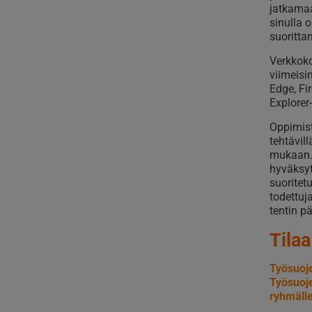
jatkamaa
sinulla 
suoritta
Verkkoko
viimeisi
Edge, Fi
Explorer-
Oppimist
tehtävil
mukaan. 
hyväksyt
suoritet
todettuj
tentin p
Tilaa
Työsuoje
Työsuoje
ryhmäll