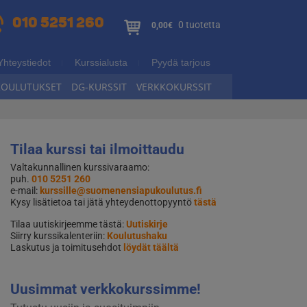
010 5251 260
0 tuotetta
0,00€
Yhteystiedot
Kurssialusta
Pyydä tarjous
KOULUTUKSET
DG-KURSSIT
VERKKOKURSSIT
Tilaa kurssi tai ilmoittaudu
Valtakunnallinen kurssivaraamo:
puh.
010 5251 260
e-mail:
kurssille@suomenensiapukoulutus.fi
Kysy lisätietoa tai jätä yhteydenottopyyntö
tästä
Tilaa uutiskirjeemme tästä:
Uutiskirje
Siirry kurssikalenteriin:
Koulutushaku
Laskutus ja toimitusehdot
löydät täältä
Uusimmat verkkokurssimme!