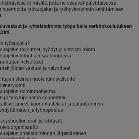
lötehtävissä toimiville, jotta he osaavat päivittäisessä
 huomioida työsuojelun ja työhyvinvoinnin kehittämisen
t.
luvastuut ja -yhteistoiminta työpaikalla verkkokoulutuksen
sältö
on työsuojelu?
suojelun tavoitteet, hyödyt ja yhteistoiminta
suojeluvastuut lainsäädännössä
nantajan velvoitteet
ntekijöiden vastuut ja velvoitteet
ntajan yleinen huolehtimisvelvoite
kienarviointi
suojelun toimintaohjelma
n ja työympäristön suunnittelu
talliset aineet, kuormitustekijät ja palautuminen
ehdyttäminen ja työnopastus
veyshuollon rooli ja tehtävät
ojeluorganisaatio
suojelun yhteistoiminnan järjestäminen