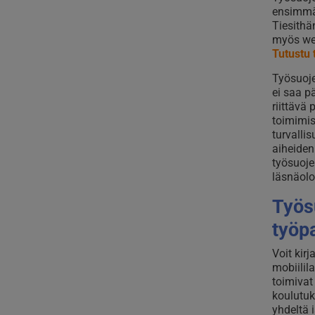
ensimmä
Tiesithä
myös web
Tutustu 
Työsuoje
ei saa p
riittävä
toimimis
turvalli
aiheiden
työsuojel
läsnäol
Työs
työp
Voit kir
mobiilila
toimivat
koulutuk
yhdeltä 