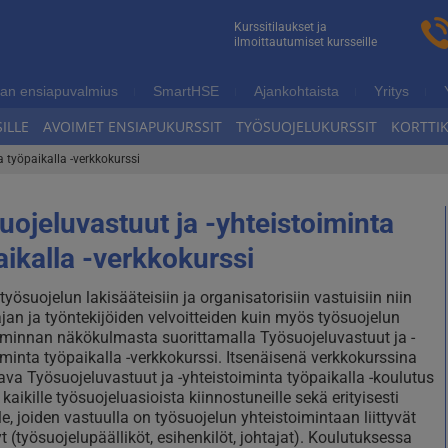
n
Kurssitilaukset ja
ilmoittautumiset kursseille
ukoulutus
an ensiapuvalmius
SmartHSE
Ajankohtaista
Yritys
ILLE
AVOIMET ENSIAPUKURSSIT
TYÖSUOJELUKURSSIT
KORTTI
 työpaikalla -verkkokurssi
uojeluvastuut ja -yhteistoiminta
aikalla -verkkokurssi
yösuojelun lakisääteisiin ja organisatorisiin vastuisiin niin
jan ja työntekijöiden velvoitteiden kuin myös työsuojelun
iminnan näkökulmasta suorittamalla Työsuojeluvastuut ja -
iminta työpaikalla -verkkokurssi. Itsenäisenä verkkokurssina
tava Työsuojeluvastuut ja -yhteistoiminta työpaikalla -koulutus
kaikille työsuojeluasioista kiinnostuneille sekä erityisesti
le, joiden vastuulla on työsuojelun yhteistoimintaan liittyvät
yt (työsuojelupäälliköt, esihenkilöt, johtajat). Koulutuksessa