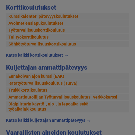
Korttikoulutukset
Kurssikalenteri pätevyyskoulutukset
Avoimet ensiapukoulutukset
Työturvallisuuskorttikoulutus
Tulityökorttikoulutus
Sähkötyöturvallisuuskorttikoulutus
Katso kaikki korttikoulutukset
Kuljettajan ammattipätevyys
Ennakoivan ajon kurssi (EAK)
Ratatyöturvallisuuskoulutus (Turva)
Trukkikorttikoulutus
Ammattiautoilijan Työturvallisuuskoulutus -verkkokurssi
Digipiirturin käyttö-, ajo-, ja lepoaika sekä
työaikalakikoulutus
Katso kaikki kuljettajan ammattipätevyys
Vaarallisten aineiden koulutukset