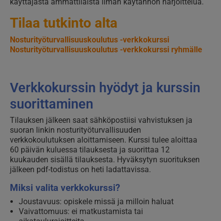
käyttäjästä ammattilaista ilman käytännön harjoittelua.
Tilaa tutkinto alta
Nosturityöturvallisuuskoulutus -verkkokurssi
Nosturityöturvallisuuskoulutus -verkkokurssi ryhmälle
Verkkokurssin hyödyt ja kurssin
suorittaminen
Tilauksen jälkeen saat sähköpostiisi vahvistuksen ja
suoran linkin nosturityöturvallisuuden
verkkokoulutuksen aloittamiseen. Kurssi tulee aloittaa
60 päivän kuluessa tilauksesta ja suorittaa 12
kuukauden sisällä tilauksesta. Hyväksytyn suorituksen
jälkeen pdf-todistus on heti ladattavissa.
Miksi valita verkkokurssi?
Joustavuus: opiskele missä ja milloin haluat
Vaivattomuus: ei matkustamista tai