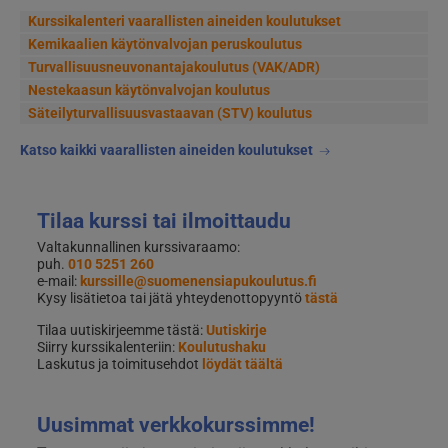
Kurssikalenteri vaarallisten aineiden koulutukset
Kemikaalien käytönvalvojan peruskoulutus
Turvallisuusneuvonantajakoulutus (VAK/ADR)
Nestekaasun käytönvalvojan koulutus
Säteilyturvallisuusvastaavan (STV) koulutus
Katso kaikki vaarallisten aineiden koulutukset
Tilaa kurssi tai ilmoittaudu
Valtakunnallinen kurssivaraamo:
puh.
010 5251 260
e-mail:
kurssille@suomenensiapukoulutus.fi
Kysy lisätietoa tai jätä yhteydenottopyyntö
tästä
Tilaa uutiskirjeemme tästä:
Uutiskirje
Siirry kurssikalenteriin:
Koulutushaku
Laskutus ja toimitusehdot
löydät täältä
Uusimmat verkkokurssimme!