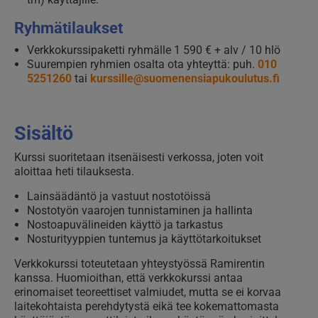
Ryhmätilaukset
Verkkokurssipaketti ryhmälle 1 590 € + alv / 10 hlö
Suurempien ryhmien osalta ota yhteyttä: puh.
010
5251260
tai
kurssille@suomenensiapukoulutus.fi
Sisältö
Kurssi suoritetaan itsenäisesti verkossa, joten voit
aloittaa heti tilauksesta.
Lainsäädäntö ja vastuut nostotöissä
Nostotyön vaarojen tunnistaminen ja hallinta
Nostoapuvälineiden käyttö ja tarkastus
Nosturityyppien tuntemus ja käyttötarkoitukset
Verkkokurssi toteutetaan yhteystyössä Ramirentin
kanssa. Huomioithan, että verkkokurssi antaa
erinomaiset teoreettiset valmiudet, mutta se ei korvaa
laitekohtaista perehdytystä eikä tee kokemattomasta