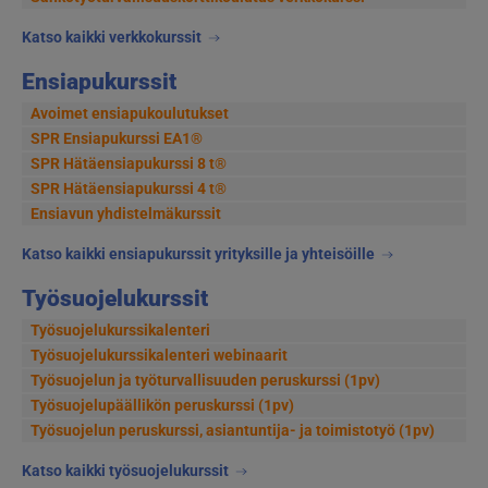
Katso kaikki verkkokurssit
Ensiapukurssit
Avoimet ensiapukoulutukset
SPR Ensiapukurssi EA1®
SPR Hätäensiapukurssi 8 t®
SPR Hätäensiapukurssi 4 t®
Ensiavun yhdistelmäkurssit
Katso kaikki ensiapukurssit yrityksille ja yhteisöille
Työsuojelukurssit
Työsuojelukurssikalenteri
Työsuojelukurssikalenteri webinaarit
Työsuojelun ja työturvallisuuden peruskurssi (1pv)
Työsuojelupäällikön peruskurssi (1pv)
Työsuojelun peruskurssi, asiantuntija- ja toimistotyö (1pv)
Katso kaikki työsuojelukurssit