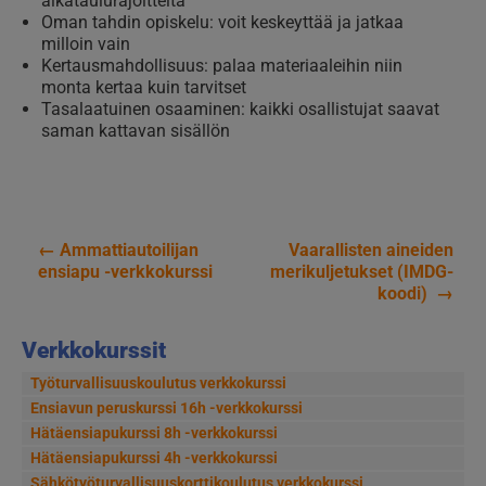
aikataulurajoitteita
Oman tahdin opiskelu: voit keskeyttää ja jatkaa
milloin vain
Kertausmahdollisuus: palaa materiaaleihin niin
monta kertaa kuin tarvitset
Tasalaatuinen osaaminen: kaikki osallistujat saavat
saman kattavan sisällön
←
Ammattiautoilijan
Vaarallisten aineiden
Artikkelien
ensiapu -verkkokurssi
merikuljetukset (IMDG-
koodi)
→
selaus
Verkkokurssit
Työturvallisuuskoulutus verkkokurssi
Ensiavun peruskurssi 16h -verkkokurssi
Hätäensiapukurssi 8h -verkkokurssi
Hätäensiapukurssi 4h -verkkokurssi
Sähkötyöturvallisuus­korttikoulutus verkkokurssi