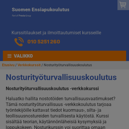
Suomen
Hyppää
Hyppää
Suomen Ensiapukoulutus
navigointiin
sisältöön
Ensiapukoulut
Kurssitilaukset ja ilmoittautumiset kursseille
010 5251 260
VALIKKO
Etusivu
/
Verkkokurssit
/ Nosturityöturvallisuuskoulutus
Nosturityöturvallisuuskoulutus
Nosturityöturvallisuuskoulutus -verkkokurssi
Haluatko hallita nostotöiden turvallisuusvaatimukset?
Tämä nosturityöturvallisuus -verkkokoulutus tarjoaa
työntekijöille kattavat tiedot kuormaus-, silta- ja
teollisuusnostureiden turvallisesta käytöstä. Kurssi
sisältää teorian, käytännönläheisiä kysymyksiä ja
loppukokeen. Nosturikurssin voi suorittaa omaan