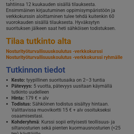
tahtiinsa 12 kuukauden sisällä tilauksesta.
Ensimmäinen kirjautuminen oppimisympäristöön ja
verkkokurssin aloittaminen tulee tehdä kuitenkin 60
vuorokauden sisällä tilauksesta. Hyväksytyn
suorituksen jälkeen saat heti sähköisen todistuksen.
Tilaa tutkinto alta
Nosturityöturvallisuuskoulutus -verkkokurssi
Nosturityöturvallisuuskoulutus -verkkokurssi ryhmälle
Tutkinnon tiedot
Kesto:
tyypillinen suoritusaika on 2–3 tuntia
Pätevyys:
5 vuotta, pätevyys uusitaan käymällä
tutkinto uudelleen
Hinta:
179 € + alv
Todistus:
Sähköinen todistus sisältyy hintaan.
Valittavissa muovikortti 15 € + alv osoitukseksi
osaamisestasi.
Kohderyhmä
: Kurssi sopii erityisesti teollisuus- ja
siltanosturien sekä pienten kuormausnosturien (<25
tm) käyttäjille.