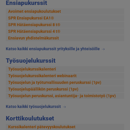
Ensiapukurssit
Avoimet ensiapukoulutukset
SPR Ensiapukurssi EA1®
SPR Hätäensiapukurssi 8 t®
SPR Hätäensiapukurssi 4 t®
Ensiavun yhdistelmäkurssit
Katso kaikki ensiapukurssit yrityksille ja yhteisöille
Työsuojelukurssit
Työsuojelukurssikalenteri
Työsuojelukurssikalenteri webinaarit
Työsuojelun ja työturvallisuuden peruskurssi (1pv)
Työsuojelupäällikön peruskurssi (1pv)
Työsuojelun peruskurssi, asiantuntija- ja toimistotyö (1pv)
Katso kaikki työsuojelukurssit
Korttikoulutukset
Kurssikalenteri pätevyyskoulutukset