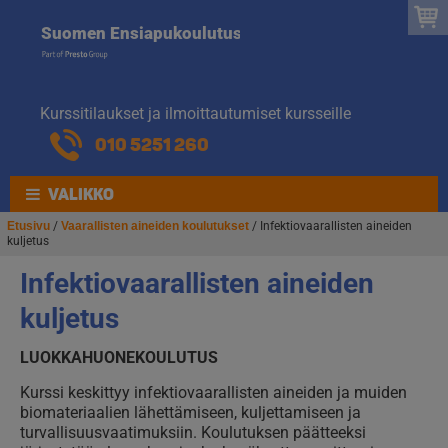
Suomen
Hyppää
Hyppää
Suomen Ensiapukoulutus
navigointiin
sisältöön
Ensiapukoulut
Kurssitilaukset ja ilmoittautumiset kursseille
010 5251 260
VALIKKO
Etusivu
/
Vaarallisten aineiden koulutukset
/ Infektiovaarallisten aineiden
kuljetus
Infektiovaarallisten aineiden
kuljetus
LUOKKAHUONEKOULUTUS
Kurssi keskittyy infektiovaarallisten aineiden ja muiden
biomateriaalien lähettämiseen, kuljettamiseen ja
turvallisuusvaatimuksiin. Koulutuksen päätteeksi