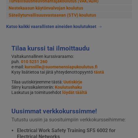
Turvallisuusneuvonantajakoulutus (VAK/ADR)
Nestekaasun käytönvalvojan koulutus
Säteilyturvallisuusvastaavan (STV) koulutus
Katso kaikki vaarallisten aineiden koulutukset
Tilaa kurssi tai ilmoittaudu
Valtakunnallinen kurssivaraamo:
puh.
010 5251 260
e-mail:
kurssille@suomenensiapukoulutus.fi
Kysy lisätietoa tai jätä yhteydenottopyyntö
tästä
Tilaa uutiskirjeemme tästä:
Uutiskirje
Siirry kurssikalenteriin:
Koulutushaku
Laskutus ja toimitusehdot
löydät täältä
Uusimmat verkkokurssimme!
Tutustu uusiin ja suosituimpiin verkkokursseihimme:
Electrical Work Safety Training SFS 6002 for
Electrical Networks