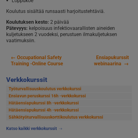
Loppukoe
Koulutus sisältää runsaasti harjoitustehtäviä.
Koulutuksen kesto:
2 päivää
Pätevyys:
kelpoisuus infektiovaarallisten aineiden
kuljetukseen 2 vuodeksi, perustuen ilmakuljetuksen
vaatimuksiin.
←
Occupational Safety
Ensiapukurssit
Artikkelien
Training -Online Course
webinaarina
→
selaus
Verkkokurssit
Työturvallisuuskoulutus verkkokurssi
Ensiavun peruskurssi 16h -verkkokurssi
Hätäensiapukurssi 8h -verkkokurssi
Hätäensiapukurssi 4h -verkkokurssi
Sähkötyöturvallisuus­korttikoulutus verkkokurssi
Katso kaikki verkkokurssit