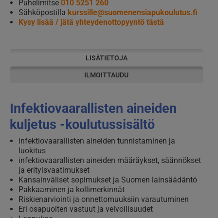
Puhelimitse
010 5251 260
Sähköpostilla
kurssille@suomenensiapukoulutus.fi
Kysy lisää / jätä yhteydenottopyyntö tästä
LISÄTIETOJA
ILMOITTAUDU
Infektiovaarallisten aineiden
kuljetus -koulutussisältö
infektiovaarallisten aineiden tunnistaminen ja
luokitus
infektiovaarallisten aineiden määräykset, säännökset
ja erityisvaatimukset
Kansainväliset sopimukset ja Suomen lainsäädäntö
Pakkaaminen ja kollimerkinnät
Riskienarviointi ja onnettomuuksiin varautuminen
Eri osapuolten vastuut ja velvollisuudet