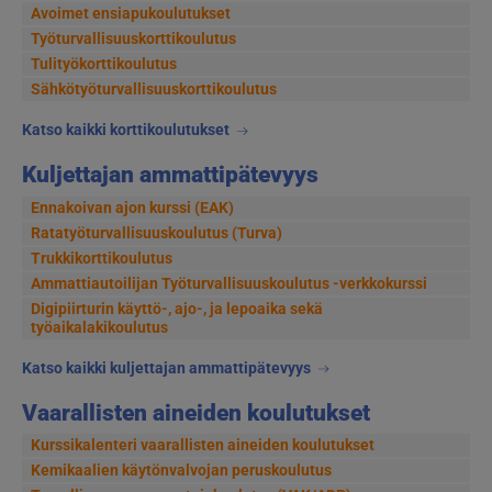
Avoimet ensiapukoulutukset
Työturvallisuuskorttikoulutus
Tulityökorttikoulutus
Sähkötyöturvallisuuskorttikoulutus
Katso kaikki korttikoulutukset
Kuljettajan ammattipätevyys
Ennakoivan ajon kurssi (EAK)
Ratatyöturvallisuuskoulutus (Turva)
Trukkikorttikoulutus
Ammattiautoilijan Työturvallisuuskoulutus -verkkokurssi
Digipiirturin käyttö-, ajo-, ja lepoaika sekä
työaikalakikoulutus
Katso kaikki kuljettajan ammattipätevyys
Vaarallisten aineiden koulutukset
Kurssikalenteri vaarallisten aineiden koulutukset
Kemikaalien käytönvalvojan peruskoulutus