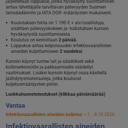
järjestetään loppukoe, jonka hyväksytty suorittaminen
antaa lähettäjälle tarvittavan pätevyyden Suomen
lainsäädännön ja IATA DGR -määräysten mukaisesti.
Koulutuksen hinta on 1 190
€ + alv/osallistuja,
sisältäen pätevyyskokeen ja -todistuksen kurssin
hyväksytystä suorittamisesta.
Koulutus on kestoltaan
2 päivää.
Loppukoe antaa kelpoisuuden infektiovaarallisten
aineiden kuljettamiseen
2 vuodeksi
.
Kurssin käynyt tuntee lait ja säädökset sekä
kollimerkinnöille ja pakkaamiselle säädellyt
vaatimukset. Lisäksi kurssin käynyt osaa käsitellä
jäähdytysmateriaaleja, jotka kuuluvat
kuljetusmääräysten piiriin.
Luokkahuonetoteutukset (klikkaa päivämäärää)
Vantaa
Infektiovaarallisten aineiden kuljetus –
7. - 8.10.2026
Infektiovaarallisten aineiden