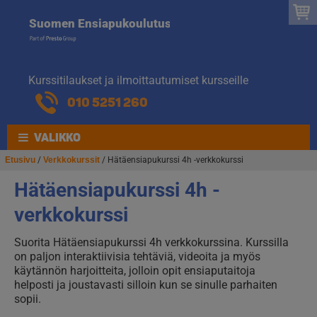
Suomen
Hyppää
Hyppää
Suomen Ensiapukoulutus
navigointiin
sisältöön
Ensiapukoulut
Kurssitilaukset ja ilmoittautumiset kursseille
010 5251 260
VALIKKO
Etusivu
/
Verkkokurssit
/ Hätäensiapukurssi 4h -verkkokurssi
Hätäensiapukurssi 4h -
verkkokurssi
Suorita Hätäensiapukurssi 4h verkkokurssina. Kurssilla
on paljon interaktiivisia tehtäviä, videoita ja myös
käytännön harjoitteita, jolloin opit ensiaputaitoja
helposti ja joustavasti silloin kun se sinulle parhaiten
sopii.