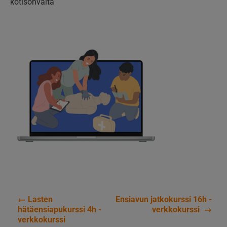
kotisohvalta
←
Lasten
Ensiavun jatkokurssi 16h -
Artikkelien
hätäensiapukurssi 4h -
verkkokurssi
→
verkkokurssi