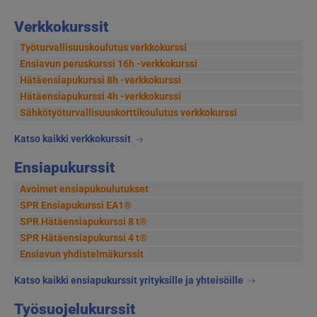
selaus
Verkkokurssit
Työturvallisuuskoulutus verkkokurssi
Ensiavun peruskurssi 16h -verkkokurssi
Hätäensiapukurssi 8h -verkkokurssi
Hätäensiapukurssi 4h -verkkokurssi
Sähkötyöturvallisuus­korttikoulutus verkkokurssi
Katso kaikki verkkokurssit
Ensiapukurssit
Avoimet ensiapukoulutukset
SPR Ensiapukurssi EA1®
SPR Hätäensiapukurssi 8 t®
SPR Hätäensiapukurssi 4 t®
Ensiavun yhdistelmäkurssit
Katso kaikki ensiapukurssit yrityksille ja yhteisöille
Työsuojelukurssit