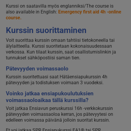
Kurssi on saatavilla myös englanniksi/The course is
also available in English:
Emergency first aid 4h -online
course.
Kurssin suorittaminen
Voit suorittaa kurssin omaan tahtiisi tietokoneella tai
älylaitteella. Kurssi suoritetaan kokonaisuudessaan
verkossa.
Kun tilaat kurssin,
s
aat osallistumislinkin ja
tunnukset sähköpostiisi saman tien.
Pätevyyden voimassaolo
Kurssin suoritettuasi saat Hätäensiapukurssin 4h
pätevyyden ja todistuksen voimaan 3 vuodeksi.
Voinko jatkaa ensiapukoulutuksien
voimassaoloaikaa tällä kurssilla?
Voit jatkaa Ensiavun peruskurssi 16h -verkkokurssin
pätevyyden voimassaoloa kerran, jos pätevyytesi on
edelleen voimassa päivänä jolloin suoritat kurssin.
Et voi jatkaa SPR Ensiapukurssi EA1® tai SPR