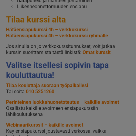
Hätäpuhelu ja tilanteen johtaminen
Liikenneonnettomuuden ensiapu
Tilaa kurssi alta
Hätäensiapukurssi 4h – verkkokurssi
Hätäensiapukurssi 4h – verkkokurssi ryhmälle
Jos sinulla on jo verkkokurssitunnukset, voit jatkaa
kurssin suorittamista tästä linkistä:
Omat kurssit
Valitse itsellesi sopivin tapa
kouluttautua!
Tilaa kouluttaja suoraan työpaikallesi
Tai soita
010 5251260
Perinteinen luokkahuonetoteutus – kaikille avoimet
Osallistu kaikille avoimeen ensiapukurssiin
lähikoulutuksena
Webinaarikurssit – kaikille avoimet
Käy ensiapukurssi joustavasti verkossa, vaikka