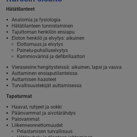
Hätätilanteet
Anatomia ja fysiologia
Hätätilanteen tunnistaminen
Tajuttoman henkilön ensiapu
Eloton henkilö ja elvytys: aikuinen
Elottomuus ja elvytys
Painelu-puhalluselvytys
Kammiovärinä ja defibrillaattori
Vierasesine hengitysteissä: aikuinen, lapsi ja vauva
Auttaminen ensiaputilanteissa
Auttamisen haasteet
Turvallisuustekijät auttamisessa
Tapaturmat
Haavat, ruhjeet ja sokki
Päänvammat ja aivotärähdys
Palovammat
Liikenneonnettomuudet
Pelastamisen turvallisuus