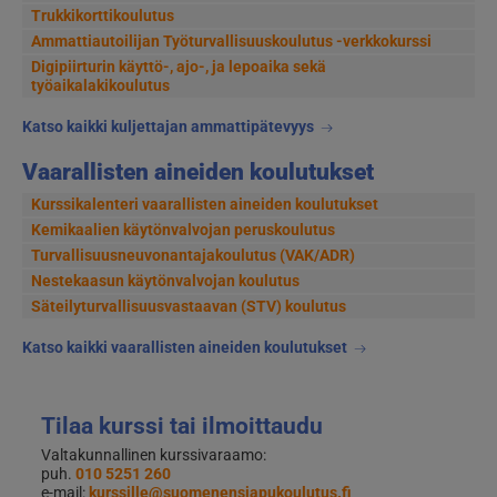
Trukkikorttikoulutus
Ammattiautoilijan Työturvallisuuskoulutus -verkkokurssi
Digipiirturin käyttö-, ajo-, ja lepoaika sekä
työaikalakikoulutus
Katso kaikki kuljettajan ammattipätevyys
Vaarallisten aineiden koulutukset
Kurssikalenteri vaarallisten aineiden koulutukset
Kemikaalien käytönvalvojan peruskoulutus
Turvallisuusneuvonantajakoulutus (VAK/ADR)
Nestekaasun käytönvalvojan koulutus
Säteilyturvallisuusvastaavan (STV) koulutus
Katso kaikki vaarallisten aineiden koulutukset
Tilaa kurssi tai ilmoittaudu
Valtakunnallinen kurssivaraamo:
puh.
010 5251 260
e-mail:
kurssille@suomenensiapukoulutus.fi