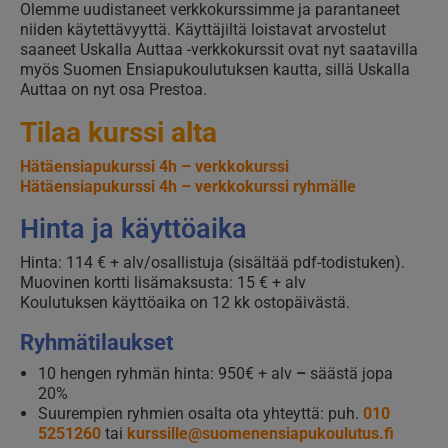
Olemme uudistaneet verkkokurssimme ja parantaneet
niiden käytettävyyttä. Käyttäjiltä loistavat arvostelut
saaneet Uskalla Auttaa -verkkokurssit ovat nyt saatavilla
myös Suomen Ensiapukoulutuksen kautta, sillä Uskalla
Auttaa on nyt osa Prestoa.
Tilaa kurssi alta
Hätäensiapukurssi 4h – verkkokurssi
Hätäensiapukurssi 4h – verkkokurssi ryhmälle
Hinta ja käyttöaika
Hinta: 114 € + alv/osallistuja (sisältää pdf-todistuken).
Muovinen kortti lisämaksusta: 15 € + alv
Koulutuksen käyttöaika on 12 kk ostopäivästä.
Ryhmätilaukset
10 hengen ryhmän hinta: 950€ + alv
–
säästä jopa
20%
Suurempien ryhmien osalta ota yhteyttä: puh.
010
5251260
tai
kurssille@suomenensiapukoulutus.fi