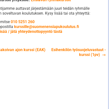
tijamme auttavat järjestämään juuri teidän ryhmälle
n soveltuvan koulutuksen. Kysy lisää tai ota yhteyttä:
imitse
010 5251 260
postilla
kurssille@suomenensiapukoulutus.fi
isää / jätä yhteydenottopyyntö tästä
akoivan ajon kurssi (EAK)
Esihenkilön työsuojeluvastuut -
ikkelien
kurssi (1pv)
→
aus