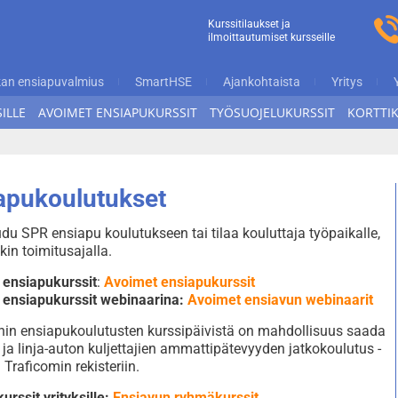
n
Kurssitilaukset ja
ilmoittautumiset kursseille
ukoulutus
an ensiapuvalmius
SmartHSE
Ajankohtaista
Yritys
ILLE
AVOIMET ENSIAPUKURSSIT
TYÖSUOJELUKURSSIT
KORTTI
apukoulutukset
udu SPR ensiapu koulutukseen tai tilaa kouluttaja työpaikalle,
kin toimitusajalla.
 ensiapukurssit
:
Avoimet ensiapukurssit
 ensiapukurssit webinaarina:
Avoimet ensiavun webinaarit
nnin ensiapukoulutusten kurssipäivistä on mahdollisuus saada
ja linja-auton kuljettajien ammattipätevyyden jatkokoulutus -
 Traficomin rekisteriin.
urssit yrityksille:
Ensiavun ryhmäkurssit