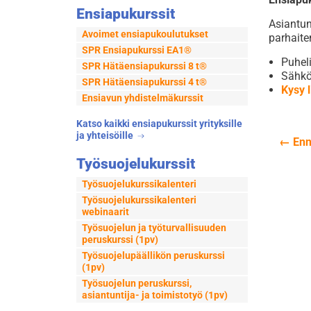
Ensiapukurssit
Asiantun
Avoimet ensiapukoulutukset
parhaite
SPR Ensiapukurssi EA1®
Puhel
SPR Hätäensiapukurssi 8 t®
Sähkö
SPR Hätäensiapukurssi 4 t®
Kysy l
Ensiavun yhdistelmäkurssit
Katso kaikki ensiapukurssit yrityksille
ja yhteisöille
←
Enn
Art
Työsuojelukurssit
sel
Työsuojelukurssikalenteri
Työsuojelukurssikalenteri
webinaarit
Työsuojelun ja työturvallisuuden
peruskurssi (1pv)
Työsuojelupäällikön peruskurssi
(1pv)
Työsuojelun peruskurssi,
asiantuntija- ja toimistotyö (1pv)