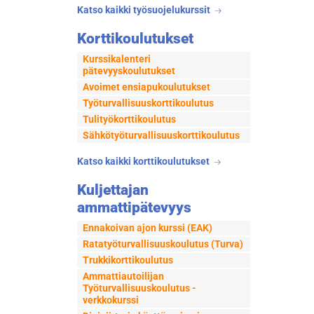
Katso kaikki työsuojelukurssit
Korttikoulutukset
Kurssikalenteri
pätevyyskoulutukset
Avoimet ensiapukoulutukset
Työturvallisuuskorttikoulutus
Tulityökorttikoulutus
Sähkötyöturvallisuuskorttikoulutus
Katso kaikki korttikoulutukset
Kuljettajan
ammattipätevyys
Ennakoivan ajon kurssi (EAK)
Ratatyöturvallisuuskoulutus (Turva)
Trukkikorttikoulutus
Ammattiautoilijan
Työturvallisuuskoulutus -
verkkokurssi