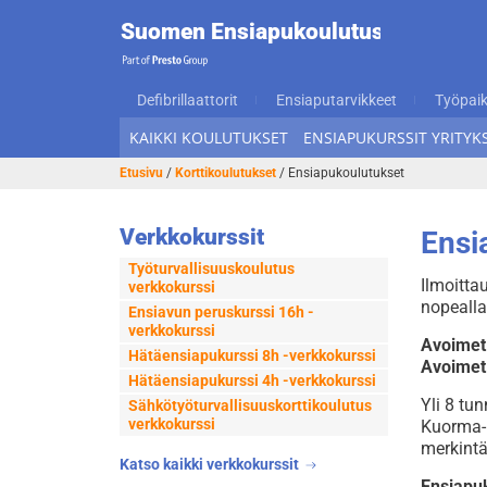
Suome
Suomen Ensiapukoulutus
Hyppää
Hyppää
navigointiin
sisältöön
Ensiap
Defibrillaattorit
Ensiaputarvikkeet
Työpaik
KAIKKI KOULUTUKSET
ENSIAPUKURSSIT YRITYKS
Etusivu
/
Korttikoulutukset
/ Ensiapukoulutukset
Verkkokurssit
Ensi
Työturvallisuuskoulutus
Ilmoitta
verkkokurssi
nopealla
Ensiavun peruskurssi 16h -
verkkokurssi
Avoimet
Hätäensiapukurssi 8h -verkkokurssi
Avoimet
Hätäensiapukurssi 4h -verkkokurssi
Yli 8 tu
Sähkötyöturvallisuus­korttikoulutus
verkkokurssi
Kuorma- 
merkintä
Katso kaikki verkkokurssit
Ensiapuk