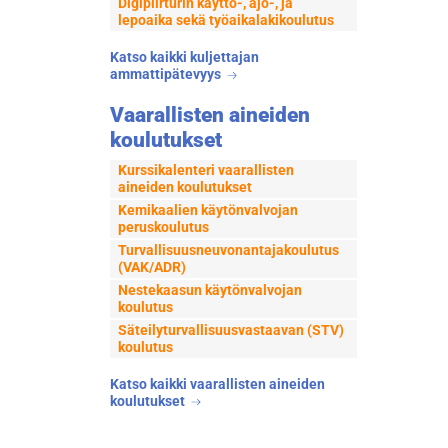
Digipiirturin käyttö-, ajo-, ja
lepoaika sekä työaikalakikoulutus
Katso kaikki kuljettajan
ammattipätevyys
Vaarallisten aineiden
koulutukset
Kurssikalenteri vaarallisten
aineiden koulutukset
Kemikaalien käytönvalvojan
peruskoulutus
Turvallisuusneuvonantajakoulutus
(VAK/ADR)
Nestekaasun käytönvalvojan
koulutus
Säteilyturvallisuusvastaavan (STV)
koulutus
Katso kaikki vaarallisten aineiden
koulutukset