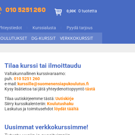
010 5251 260
0 tuotetta
0,00€
Yhteystiedot
Kurssialusta
Pyydä tarjous
KOULUTUKSET
DG-KURSSIT
VERKKOKURSSIT
Tilaa kurssi tai ilmoittaudu
Valtakunnallinen kurssivaraamo:
puh.
010 5251 260
e-mail:
kurssille@suomenensiapukoulutus.fi
Kysy lisätietoa tai jätä yhteydenottopyyntö
tästä
Tilaa uutiskirjeemme tästä:
Uutiskirje
Siirry kurssikalenteriin:
Koulutushaku
Laskutus ja toimitusehdot
löydät täältä
Uusimmat verkkokurssimme!