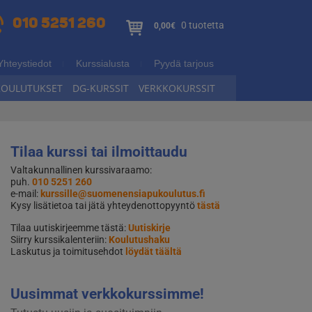
010 5251 260
0 tuotetta
0,00€
Yhteystiedot
Kurssialusta
Pyydä tarjous
KOULUTUKSET
DG-KURSSIT
VERKKOKURSSIT
Tilaa kurssi tai ilmoittaudu
Valtakunnallinen kurssivaraamo:
puh.
010 5251 260
e-mail:
kurssille@suomenensiapukoulutus.fi
Kysy lisätietoa tai jätä yhteydenottopyyntö
tästä
Tilaa uutiskirjeemme tästä:
Uutiskirje
Siirry kurssikalenteriin:
Koulutushaku
Laskutus ja toimitusehdot
löydät täältä
Uusimmat verkkokurssimme!