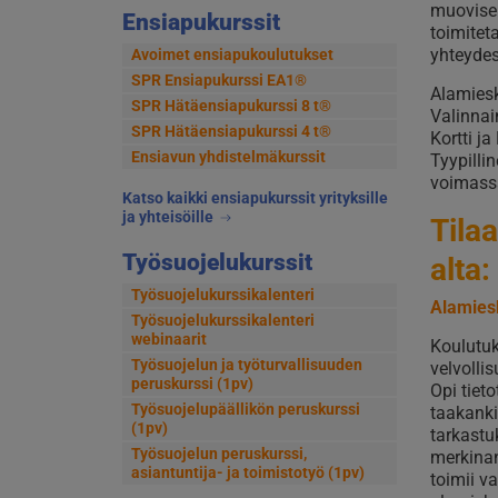
muovisen
Ensiapukurssit
toimitet
yhteydes
Avoimet ensiapukoulutukset
SPR Ensiapukurssi EA1®
Alamiesk
SPR Hätäensiapukurssi 8 t®
Valinnai
SPR Hätäensiapukurssi 4 t®
Kortti j
Ensiavun yhdistelmäkurssit
Tyypilli
voimassa
Katso kaikki ensiapukurssit yrityksille
ja yhteisöille
Tila
Työsuojelukurssit
alta:
Työsuojelukurssikalenteri
Alamiesk
Työsuojelukurssikalenteri
webinaarit
Koulutuk
Työsuojelun ja työturvallisuuden
velvolli
peruskurssi (1pv)
Opi tiet
Työsuojelupäällikön peruskurssi
taakanki
(1pv)
tarkastu
Työsuojelun peruskurssi,
merkinan
asiantuntija- ja toimistotyö (1pv)
toimii v