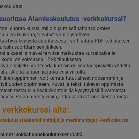
 suorittaa Alamieskoulutus -verkkokurssi?
ton: suorita kurssi, milloin ja missä tahansa omien
aulujesi mukaan, tarvitset vain älylaitteen.
tus hyväksytystä suorituksesta: voit ladata PDF todistuksen
kurssin suorittamisen jälkeen.
oi aikaasi: sinun ei tarvitse matkustaa kurssipaikalle.
ikoodi on voimassa 12 kk tilauksesta.
ava opiskelu: Voit tehdä kurssin osissa tai opiskella yhdeltä
alta. Aloita tänään ja jatka ensi viikolla.
öllinen oppiminen: voit kerrata tutut aiheet nopeammin ja
ttyä uuden oppimiseen. Kuvat ja teksti tukevat oppimista.
isen testaus: aihealuekohtaisilla kysymyksillä varmistat
isesi. Palaa aihealueisiin, jotka vaativat vielä kertaamista.
 verkkokurssi alta:
oulutus (taakankiinnittäjä ja merkinantaja) -verkkokurssi
voimet luokkahuonekoulutukset
täältä
.