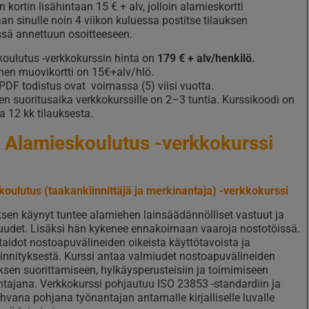
 kortin lisähintaan 15 € + alv, jolloin alamieskortti
aan sinulle noin 4 viikon kuluessa postitse tilauksen
sä annettuun osoitteeseen.
oulutus -verkkokurssin hinta on
179 € + alv/henkilö.
nen muovikortti on 15€+alv/hlö.
a PDF todistus ovat voimassa (5) viisi vuotta.
nen suoritusaika verkkokurssille on 2–3 tuntia. Kurssikoodi on
 12 kk tilauksesta.
a Alamieskoulutus -verkkokurssi
oulutus (taakankiinnittäjä ja merkinantaja) -verkkokurssi
sen käynyt tuntee alamiehen lainsäädännölliset vastuut ja
suudet. Lisäksi hän kykenee ennakoimaan vaaroja nostotöissä.
otaidot nostoapuvälineiden oikeista käyttötavoista ja
innityksestä. Kurssi antaa valmiudet nostoapuvälineiden
ksen suorittamiseen, hylkäysperusteisiin ja toimimiseen
tajana. Verkkokurssi pohjautuu ISO 23853 -standardiin ja
ahvana pohjana työnantajan antamalle kirjalliselle luvalle