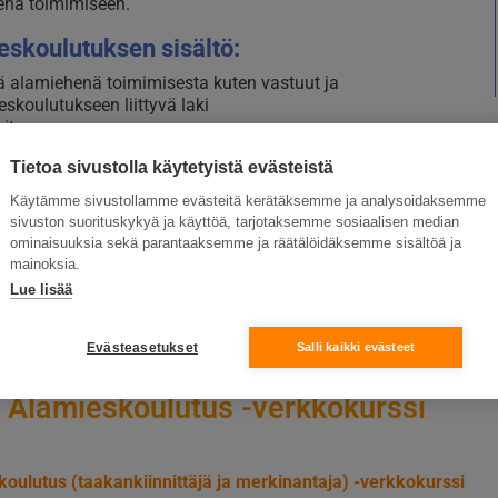
enä toimimiseen.
eskoulutuksen sisältö:
tä alamiehenä toimimisesta kuten vastuut ja
skoulutukseen liittyvä laki
it
apuvälineet
Tietoa sivustolla käytetyistä evästeistä
nkiinnitysmenetelmät
nantaminen
Käytämme sivustollamme evästeitä kerätäksemme ja analysoidaksemme
suunnittelu
sivuston suorituskykyä ja käyttöä, tarjotaksemme sosiaalisen median
jen tunnistaminen
ominaisuuksia sekä parantaaksemme ja räätälöidäksemme sisältöä ja
a-koe
mainoksia.
Lue lisää
koulutus joustavasti kokonaan verkossa ja varmista
esi alamiehenä!
Evästeasetukset
Salli kaikki evästeet
ulutus toteutetaan yhteistyössä Ramirentin kanssa.
a Alamieskoulutus -verkkokurssi
oulutus (taakankiinnittäjä ja merkinantaja) -verkkokurssi