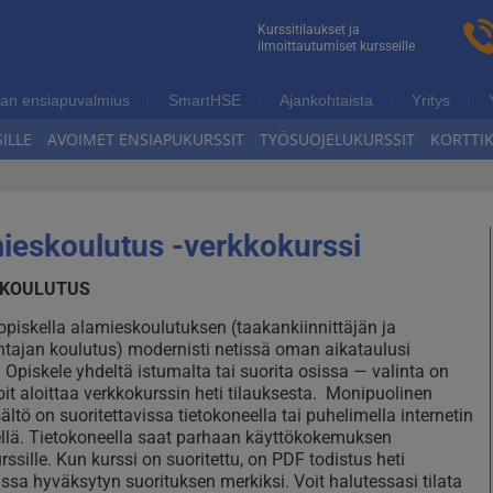
n
Kurssitilaukset ja
ilmoittautumiset kursseille
ukoulutus
an ensiapuvalmius
SmartHSE
Ajankohtaista
Yritys
ILLE
AVOIMET ENSIAPUKURSSIT
TYÖSUOJELUKURSSIT
KORTTI
ieskoulutus -verkkokurssi
OKOULUTUS
 opiskella alamieskoulutuksen (taakankiinnittäjän ja
tajan koulutus) modernisti netissä oman aikataulusi
Opiskele yhdeltä istumalta tai suorita osissa — valinta on
oit aloittaa verkkokurssin heti tilauksesta. Monipuolinen
ältö on suoritettavissa tietokoneella tai puhelimella internetin
ellä. Tietokoneella saat parhaan käyttökokemuksen
rssille. Kun kurssi on suoritettu, on PDF todistus heti
issa hyväksytyn suorituksen merkiksi. Voit halutessasi tilata