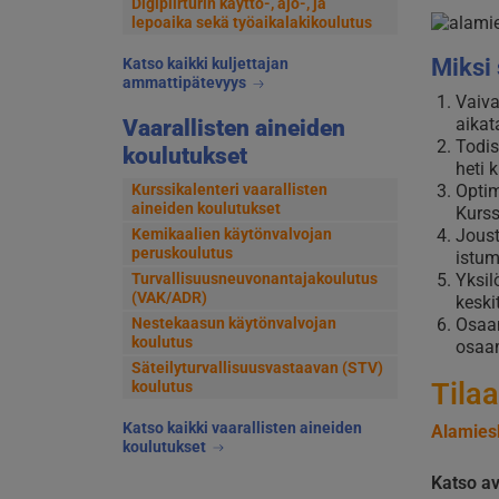
Digipiirturin käyttö-, ajo-, ja
lepoaika sekä työaikalakikoulutus
Miksi
Katso kaikki kuljettajan
ammattipätevyys
Vaiva
aikat
Vaarallisten aineiden
Todis
koulutukset
heti 
Kurssikalenteri vaarallisten
Optim
aineiden koulutukset
Kurss
Kemikaalien käytönvalvojan
Joust
peruskoulutus
istum
Turvallisuusneuvonantajakoulutus
Yksil
(VAK/ADR)
keski
Nestekaasun käytönvalvojan
Osaam
koulutus
osaam
Säteilyturvallisuusvastaavan (STV)
Tilaa
koulutus
Katso kaikki vaarallisten aineiden
Alamiesk
koulutukset
Katso a