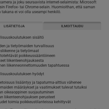
kamera ja joku seuraavista internet-selaimista: Microsoft
sin Firefox- tai Chrome-selain. Huomioithan, että saman
 takana ei voi olla useampi henkilö.
LISÄTIETOJA
ILMOITTAUDU
llisuuskoulutuksen sisältö
den ja tietyömaiden turvallisuus
sliikenne ja tietyömaat
itotehtävät poikkeussääntöineen
eet liikenteenohjauksesta
nen liikenneonnettomuuden tapahtuessa
llisuuskoulutuksen hyödyt
ietoisuus lisääntyy ja tapaturma-alttius vähenee
ömaiden määräykset ja vaatimukset tulevat tutuiksi
an oikeaoppinen suojautuminen
an liikenteenohjauksen perusteet
det toimia poikkeustilanteissa kehittyvät