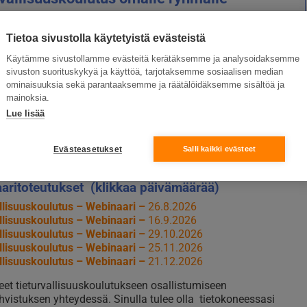
190 € + alv / ryhmä. Hintoihin lisätään kulloinkin voimassa
vonlisävero.
Tietoa sivustolla käytetyistä evästeistä
eloitamme rekisteröintikulua 15 € + alv / osallistuja.
Käytämme sivustollamme evästeitä kerätäksemme ja analysoidaksemme
tijamme auttavat järjestämään juuri teille parhaiten
sivuston suorituskykyä ja käyttöä, tarjotaksemme sosiaalisen median
an koulutuksen. Ota yhtettä:
ominaisuuksia sekä parantaaksemme ja räätälöidäksemme sisältöä ja
mainoksia.
imitse
010 5251 260
Lue lisää
postilla
kurssille@suomenensiapukoulutus.fi
isää / jätä yhteydenottopyyntö tästä
Evästeasetukset
Salli kaikki evästeet
huonetoteutukset (klikkaa päivämäärää)
aritoteutukset (klikkaa päivämäärää)
llisuuskoulutus – Webinaari –
26.8.2026
llisuuskoulutus – Webinaari –
16.9.2026
llisuuskoulutus – Webinaari –
29.10.2026
llisuuskoulutus – Webinaari –
25.11.2026
llisuuskoulutus – Webinaari –
21.12.2026
eet tieturvallisuuskoulutukseen osallistumiseen
hvistuksen yhteydessä. Sinulla tulee olla tietokoneessasi