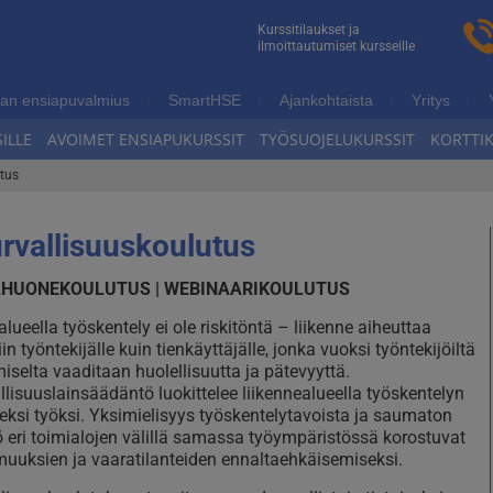
n
Kurssitilaukset ja
ilmoittautumiset kursseille
ukoulutus
an ensiapuvalmius
SmartHSE
Ajankohtaista
Yritys
ILLE
AVOIMET ENSIAPUKURSSIT
TYÖSUOJELUKURSSIT
KORTTI
utus
urvallisuuskoulutus
HUONEKOULUTUS | WEBINAARIKOULUTUS
lueella työskentely ei ole riskitöntä – liikenne aiheuttaa
iin työntekijälle kuin tienkäyttäjälle, jonka vuoksi työntekijöiltä
miselta vaaditaan huolellisuutta ja pätevyyttä.
llisuuslainsäädäntö luokittelee liikennealueella työskentelyn
seksi työksi. Yksimielisyys työskentelytavoista ja saumaton
ö eri toimialojen välillä samassa työympäristössä korostuvat
uuksien ja vaaratilanteiden ennaltaehkäisemiseksi.