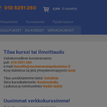
010 5251 260
0 tuotetta
0,00€
Yhteystiedot
Kurssialusta
Pyydä tarjous
KOULUTUKSET
DG-KURSSIT
VERKKOKURSSIT
Tilaa kurssi tai ilmoittaudu
Valtakunnallinen kurssivaraamo:
puh.
010 5251 260
e-mail:
kurssille@suomenensiapukoulutus.fi
Kysy lisätietoa tai jätä yhteydenottopyyntö
tästä
Tilaa uutiskirjeemme tästä:
Uutiskirje
Siirry kurssikalenteriin:
Koulutushaku
Laskutus ja toimitusehdot
löydät täältä
Uusimmat verkkokurssimme!