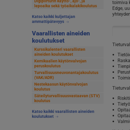
Digipiirturin käyttö-, ajo-, ja
toimiva 
lepoaika sekä työaikalakikoulutus
Edge, uu
yhteyden
Katso kaikki kuljettajan
ammattipätevyys
Vaarallisten aineiden
koulutukset
Tieturva
Kurssikalenteri vaarallisten
aineiden koulutukset
Tietöi
Raska
Kemikaalien käytönvalvojan
peruskoulutus
Tienp
Perust
Turvallisuusneuvonantajakoulutus
(VAK/ADR)
Toimi
Nestekaasun käytönvalvojan
Tieturva
koulutus
Säteilyturvallisuusvastaavan (STV)
Riskit
koulutus
Tiety
Opita
Katso kaikki vaarallisten aineiden
Opita
koulutukset
Valmiu