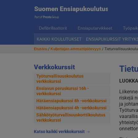
Suome
Suomen Ensiapukoulutus
Hyppää
Hyppää
navigointiin
sisältöön
Ensiap
Defibrillaattorit
Ensiaputarvikkeet
Työpaik
KAIKKI KOULUTUKSET
ENSIAPUKURSSIT YRITYKS
Etusivu
/
Kuljettajan ammattipätevyys
/ Tieturvallisuuskoul
Verkkokurssit
Tiet
Työturvallisuuskoulutus
LUOKKA
verkkokurssi
Ensiavun peruskurssi 16h -
Liikennea
verkkokurssi
riskejä n
Hätäensiapukurssi 8h -verkkokurssi
ja johta
Hätäensiapukurssi 4h -verkkokurssi
Työturva
Sähkötyöturvallisuus­korttikoulutus
vaaralli
verkkokurssi
yhteisty
onnettom
Katso kaikki verkkokurssit