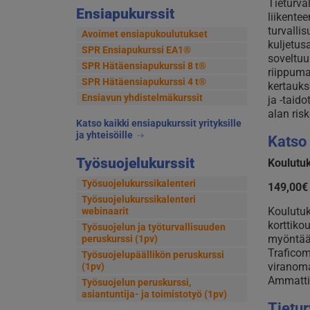
Tieturva
Ensiapukurssit
liikente
turvalli
Avoimet ensiapukoulutukset
kuljetusa
SPR Ensiapukurssi EA1®
soveltuu 
SPR Hätäensiapukurssi 8 t®
riippuma
SPR Hätäensiapukurssi 4 t®
kertauks
Ensiavun yhdistelmäkurssit
ja -taido
alan ris
Katso kaikki ensiapukurssit yrityksille
ja yhteisöille
Katso 
Työsuojelukurssit
Koulutuk
Työsuojelukurssikalenteri
149,00€ 
Työsuojelukurssikalenteri
Koulutuk
webinaarit
korttiko
Työsuojelun ja työturvallisuuden
myöntää 
peruskurssi (1pv)
Traficom
Työsuojelupäällikön peruskurssi
viranoma
(1pv)
Ammattip
Työsuojelun peruskurssi,
asiantuntija- ja toimistotyö (1pv)
Tietur