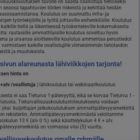
llisuuskoulutuksen tavoite on saada osallistuja tietoiseksi
en seassa tapahtuvien töiden riskeistä ja kehittää heidän
suusosaamistansa. Koulutus on suunnattu infra- ja
lojen työntekijöille ja työtä johtaville esihenkilöille. Koulutus
kaikille tiellä ja liikenteessä työskenteleville kokemuksesta
tta: rautaisille ammattilaisille koulutus soveltuu hyvin
ena ja uraansa aloitteleville koulutus ammentaa perustiedot
t varmistaen kaikille osallistujille viimeisimmän tietotaidon
keistä ja muutoksista.
sivun alareunasta lähiviikkojen tarjonta!
sen hinta on
+alv /osallistuja
| lähikoulutus tai webinaarikoulutus
sesta ei saa Tieturva 1-pätevyyttä, eikä se korvaa Tieturva 1 -
ulutusta. Tieturvallisuuskoulutustoteutuksesta voidaan
yksi kuljettajan jatkokoulutuksen ammattipätevyysmerkintä
in rekisteriin. Ammattipätevyysmerkinnästä veloitamme
iskulun 13 € (alv 0 %) sekä käsittelykulun 4 € + alv.
ätevyysmerkintä on voimassa viisi (5) vuotta.
vallisuuskoulutus omalle ryhmälle