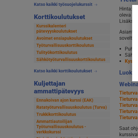
Katso kaikki työsuojelukurssit
Hinta: 1
oleva ar
Korttikoulutukset
Lisäksi v
Kurssikalenteri
pätevyyskoulutukset
Asiantun
soveltuv
Avoimet ensiapukoulutukset
Työturvallisuuskorttikoulutus
Puhel
Tulityökorttikoulutus
Sähkö
Sähkötyöturvallisuuskorttikoulutus
Kysy l
Katso kaikki korttikoulutukset
Luokka
Kuljettajan
Webina
ammattipätevyys
Tieturva
Tieturva
Ennakoivan ajon kurssi (EAK)
Tieturva
Ratatyöturvallisuuskoulutus (Turva)
Tieturva
Trukkikorttikoulutus
Tieturva
Ammattiautoilijan
Työturvallisuuskoulutus -
Saat ohj
verkkokurssi
kurssiva