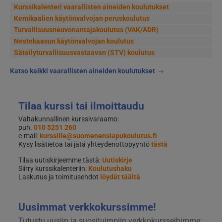
Kurssikalenteri vaarallisten aineiden koulutukset
Kemikaalien käytönvalvojan peruskoulutus
Turvallisuusneuvonantajakoulutus (VAK/ADR)
Nestekaasun käytönvalvojan koulutus
Säteilyturvallisuusvastaavan (STV) koulutus
Katso kaikki vaarallisten aineiden koulutukset
Tilaa kurssi tai ilmoittaudu
Valtakunnallinen kurssivaraamo:
puh.
010 5251 260
e-mail:
kurssille@suomenensiapukoulutus.fi
Kysy lisätietoa tai jätä yhteydenottopyyntö
tästä
Tilaa uutiskirjeemme tästä:
Uutiskirje
Siirry kurssikalenteriin:
Koulutushaku
Laskutus ja toimitusehdot
löydät täältä
Uusimmat verkkokurssimme!
Tutustu uusiin ja suosituimpiin verkkokursseihimme: