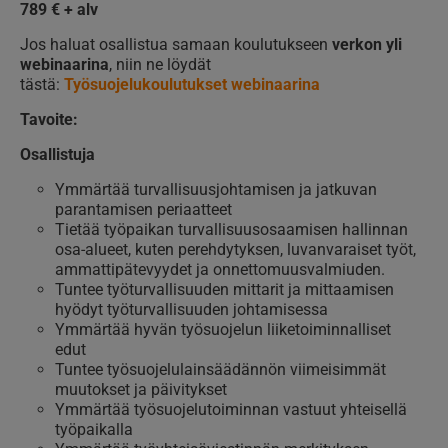
789 € + alv
Jos haluat osallistua samaan koulutukseen
verkon yli
webinaarina
, niin ne löydät
tästä:
Työsuojelukoulutukset webinaarina
Tavoite:
Osallistuja
Ymmärtää turvallisuusjohtamisen ja jatkuvan
parantamisen periaatteet
Tietää työpaikan turvallisuusosaamisen hallinnan
osa-alueet, kuten perehdytyksen, luvanvaraiset työt,
ammattipätevyydet ja onnettomuusvalmiuden.
Tuntee työturvallisuuden mittarit ja mittaamisen
hyödyt työturvallisuuden johtamisessa
Ymmärtää hyvän työsuojelun liiketoiminnalliset
edut
Tuntee työsuojelulainsäädännön viimeisimmät
muutokset ja päivitykset
Ymmärtää työsuojelutoiminnan vastuut yhteisellä
työpaikalla