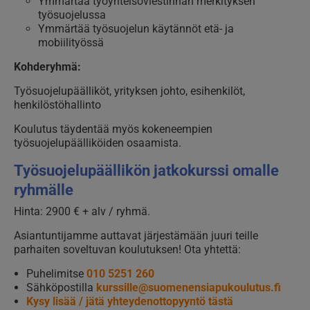
Ymmärtää työyhteisöviestinnän merkityksen
työsuojelussa
Ymmärtää työsuojelun käytännöt etä- ja
mobiilityössä
Kohderyhmä:
Työsuojelupäälliköt, yrityksen johto, esihenkilöt,
henkilöstöhallinto
Koulutus täydentää myös kokeneempien
työsuojelupäälliköiden osaamista.
Työsuojelupäällikön jatkokurssi
omalle
ryhmälle
Hinta: 2900 € + alv / ryhmä.
Asiantuntijamme auttavat järjestämään juuri teille
parhaiten soveltuvan koulutuksen! Ota yhtettä:
Puhelimitse
010 5251 260
Sähköpostilla
kurssille@suomenensiapukoulutus.fi
Kysy lisää / jätä yhteydenottopyyntö tästä