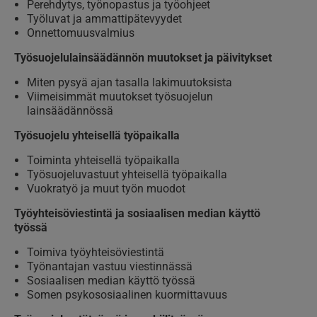
Perehdytys, työnopastus ja työohjeet
Työluvat ja ammattipätevyydet
Onnettomuusvalmius
Työsuojelulainsäädännön muutokset ja päivitykset
Miten pysyä ajan tasalla lakimuutoksista
Viimeisimmät muutokset työsuojelun
lainsäädännössä
Työsuojelu yhteisellä työpaikalla
Toiminta yhteisellä työpaikalla
Työsuojeluvastuut yhteisellä työpaikalla
Vuokratyö ja muut työn muodot
Työyhteisöviestintä ja sosiaalisen median käyttö
työssä
Toimiva työyhteisöviestintä
Työnantajan vastuu viestinnässä
Sosiaalisen median käyttö työssä
Somen psykososiaalinen kuormittavuus