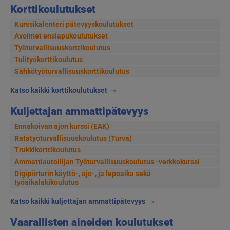
Korttikoulutukset
Kurssikalenteri pätevyyskoulutukset
Avoimet ensiapukoulutukset
Työturvallisuuskorttikoulutus
Tulityökorttikoulutus
Sähkötyöturvallisuuskorttikoulutus
Katso kaikki korttikoulutukset
Kuljettajan ammattipätevyys
Ennakoivan ajon kurssi (EAK)
Ratatyöturvallisuuskoulutus (Turva)
Trukkikorttikoulutus
Ammattiautoilijan Työturvallisuuskoulutus -verkkokurssi
Digipiirturin käyttö-, ajo-, ja lepoaika sekä
työaikalakikoulutus
Katso kaikki kuljettajan ammattipätevyys
Vaarallisten aineiden koulutukset