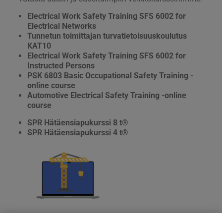
Electrical Work Safety Training SFS 6002 for
Electrical Networks
Tunnetun toimittajan turvatietoisuuskoulutus
KAT10
Electrical Work Safety Training SFS 6002 for
Instructed Persons
PSK 6803 Basic Occupational Safety Training -
online course
Automotive Electrical Safety Training -online
course
SPR Hätäensiapukurssi 8 t®
SPR Hätäensiapukurssi 4 t®