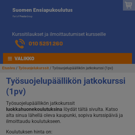
Suomen
Hyppää
Hyppää
Suomen Ensiapukoulutus
navigointiin
sisältöön
Ensiapukoulut
Kurssitilaukset ja ilmoittautumiset kursseille
010 5251 260
VALIKKO
Etusivu
/
Työsuojelukurssit
/ Työsuojelupäällikön jatkokurssi (1pv)
Työsuojelupäällikön jatkokurssi
(1pv)
Työsuojelupäällikön jatkokurssit
luokkahuonekoulutuksina
löydät tältä sivulta. Katso
alta sinua lähellä oleva kaupunki, sopiva kurssipäivä ja
ilmoittaudu koulutukseen.
Koulutuksen hinta on: