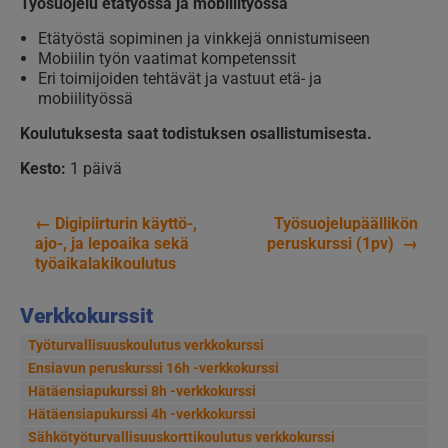
Työsuojelu etätyössä ja mobiilityössä
Etätyöstä sopiminen ja vinkkejä onnistumiseen
Mobiilin työn vaatimat kompetenssit
Eri toimijoiden tehtävät ja vastuut etä- ja
mobiilityössä
Koulutuksesta saat todistuksen osallistumisesta.
Kesto:
1 päivä
←
Digipiirturin käyttö-,
Työsuojelupäällikön
Artikkelien
ajo-, ja lepoaika sekä
peruskurssi (1pv)
→
työaikalakikoulutus
selaus
Verkkokurssit
Työturvallisuuskoulutus verkkokurssi
Ensiavun peruskurssi 16h -verkkokurssi
Hätäensiapukurssi 8h -verkkokurssi
Hätäensiapukurssi 4h -verkkokurssi
Sähkötyöturvallisuus­korttikoulutus verkkokurssi