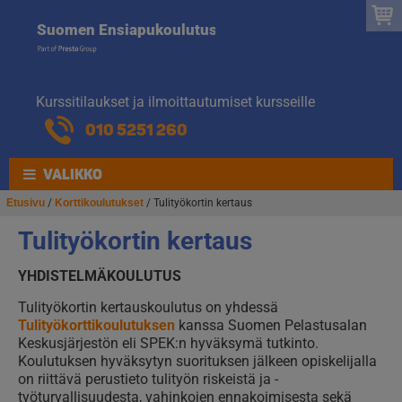
Suomen
Hyppää
Hyppää
Suomen Ensiapukoulutus
navigointiin
sisältöön
Ensiapukoulut
Kurssitilaukset ja ilmoittautumiset kursseille
010 5251 260
VALIKKO
Etusivu
/
Korttikoulutukset
/ Tulityökortin kertaus
Tulityökortin kertaus
YHDISTELMÄKOULUTUS
Tulityökortin kertauskoulutus on yhdessä
Tulityökorttikoulutuksen
kanssa Suomen Pelastusalan
Keskusjärjestön eli SPEK:n hyväksymä tutkinto.
Koulutuksen hyväksytyn suorituksen jälkeen opiskelijalla
on riittävä perustieto tulityön riskeistä ja -
työturvallisuudesta, vahinkojen ennakoimisesta sekä