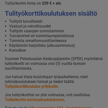
Tulityökortin hinta on
239 € + alv.
Tulityökorttikoulutuksen sisältö
Tulityöt turvallisesti
Vastuut ja velvollisuudet
Tulityön vaarojen tunnistaminen
Turvatoimet eri toimintaympäristöissä
Toiminta onnettomuustilanteessa
Käytännön harjoittelu (alkusammutus)
Kurssikoe
Suomen Pelastusalan Keskusjärjestön (SPEK) myöntämä
tulityökortti on voimassa viisi (5) vuotta kurssin
suorittamisesta.
Jos haluat tilata kouluttajan työpaikallenne, näet
ryhmäkoulutuksen hinnat ja tiedot täältä:
Tulityökorttikoulutus yrityksille
.
Jos tulityökorttisi on yhä voimassa, voit osallistua
Tulityökortin kertauskoulutukseen
.