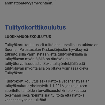
ammattipätevyysmerkintään.
Tulityökorttikoulutus
LUOKKAHUONEKOULUTUS
Tulityökorttikoulutus, eli tulitöiden turvallisuustutkinto on
Suomen Pelastusalan Keskusjärjestön hyväksymä
tutkinto, jolla varmistetaan, että tulityöntekijällä ja
tulityöluvan myöntäjällä on riittävä tieto
tulityöturvallisuudesta. Sekä tulityöntekijällä että
tulityöluvan myöntäjällä on oltava voimassa oleva
Tulityökortti.
Tulityökorttikoulutus sekä katto-ja vedeneristysalan
tulityökoulutus yhdistyivät 1.1.2016, jonka jälkeen
suoritettu tulitöiden turvallisuustutkinto oikeuttaa
tekemään sekä ”perinteisiä” tulitöitä että katto-ja
vedeneristysalan tulitöitä.