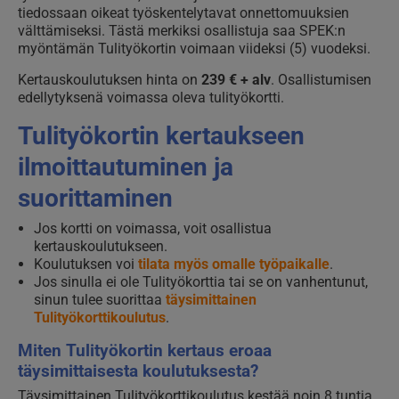
tiedossaan oikeat työskentelytavat onnettomuuksien
välttämiseksi. Tästä merkiksi osallistuja saa SPEK:n
myöntämän Tulityökortin voimaan viideksi (5) vuodeksi.
Kertauskoulutuksen hinta on
239 € + alv
. Osallistumisen
edellytyksenä voimassa oleva tulityökortti.
Tulityökortin kertaukseen
ilmoittautuminen ja
suorittaminen
Jos kortti on voimassa, voit osallistua
kertauskoulutukseen.
Koulutuksen voi
tilata myös omalle työpaikalle
.
Jos sinulla ei ole Tulityökorttia tai se on vanhentunut,
sinun tulee suorittaa
täysimittainen
Tulityökorttikoulutus
.
Miten Tulityökortin kertaus eroaa
täysimittaisesta koulutuksesta?
Täysimittainen Tulityökorttikoulutus kestää noin 8 tuntia