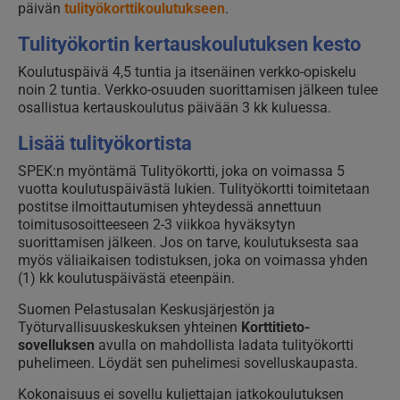
päivän
tulityökorttikoulutukseen
.
Tulityökortin kertauskoulutuksen kesto
Koulutuspäivä 4,5 tuntia ja itsenäinen verkko-opiskelu
noin 2 tuntia. Verkko-osuuden suorittamisen jälkeen tulee
osallistua kertauskoulutus päivään 3 kk kuluessa.
Lisää tulityökortista
SPEK:n myöntämä Tulityökortti, joka on voimassa 5
vuotta koulutuspäivästä lukien. Tulityökortti toimitetaan
postitse ilmoittautumisen yhteydessä annettuun
toimitusosoitteeseen 2-3 viikkoa hyväksytyn
suorittamisen jälkeen. Jos on tarve, koulutuksesta saa
myös väliaikaisen todistuksen, joka on voimassa yhden
(1) kk koulutuspäivästä eteenpäin.
Suomen Pelastusalan Keskusjärjestön ja
Työturvallisuuskeskuksen yhteinen
Korttitieto-
sovelluksen
avulla on mahdollista ladata tulityökortti
puhelimeen. Löydät sen puhelimesi sovelluskaupasta.
Kokonaisuus ei sovellu kuljettajan jatkokoulutuksen