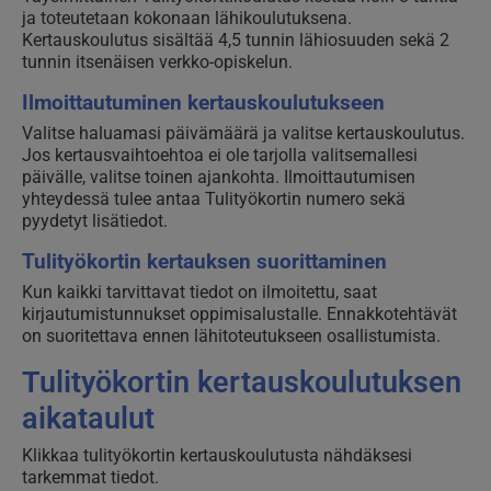
ja toteutetaan kokonaan lähikoulutuksena.
Kertauskoulutus sisältää 4,5 tunnin lähiosuuden sekä 2
tunnin itsenäisen verkko-opiskelun.
Ilmoittautuminen kertauskoulutukseen
Valitse haluamasi päivämäärä ja valitse kertauskoulutus.
Jos kertausvaihtoehtoa ei ole tarjolla valitsemallesi
päivälle, valitse toinen ajankohta. Ilmoittautumisen
yhteydessä tulee antaa Tulityökortin numero sekä
pyydetyt lisätiedot.
Tulityökortin kertauksen suorittaminen
Kun kaikki tarvittavat tiedot on ilmoitettu, saat
kirjautumistunnukset oppimisalustalle. Ennakkotehtävät
on suoritettava ennen lähitoteutukseen osallistumista.
Tulityökortin kertauskoulutuksen
aikataulut
Klikkaa tulityökortin kertauskoulutusta nähdäksesi
tarkemmat tiedot.