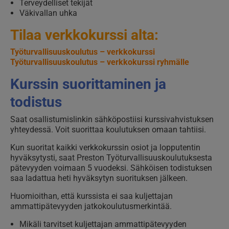
Terveydelliset tekijät
Väkivallan uhka
Tilaa verkkokurssi alta:
Työturvallisuuskoulutus – verkkokurssi
Työturvallisuuskoulutus – verkkokurssi ryhmälle
Kurssin suorittaminen ja
todistus
Saat osallistumislinkin sähköpostiisi kurssivahvistuksen
yhteydessä. Voit suorittaa koulutuksen omaan tahtiisi.
Kun suoritat kaikki verkkokurssin osiot ja lopputentin
hyväksytysti, saat Preston Työturvallisuuskoulutuksesta
pätevyyden voimaan 5 vuodeksi. Sähköisen todistuksen
saa ladattua heti hyväksytyn suorituksen jälkeen.
Huomioithan, että kurssista ei saa kuljettajan
ammattipätevyyden jatkokoulutusmerkintää.
Mikäli tarvitset kuljettajan ammattipätevyyden