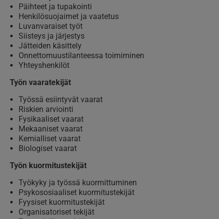
Päihteet ja tupakointi
Henkilösuojaimet ja vaatetus
Luvanvaraiset työt
Siisteys ja järjestys
Jätteiden käsittely
Onnettomuustilanteessa toimiminen
Yhteyshenkilöt
Työn vaaratekijät
Työssä esiintyvät vaarat
Riskien arviointi
Fysikaaliset vaarat
Mekaaniset vaarat
Kemialliset vaarat
Biologiset vaarat
Työn kuormitustekijät
Työkyky ja työssä kuormittuminen
Psykososiaaliset kuormitustekijät
Fyysiset kuormitustekijät
Organisatoriset tekijät