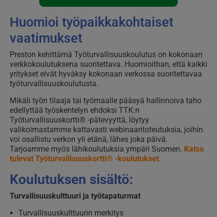
Huomioi työpaikkakohtaiset
vaatimukset
Preston kehittämä Työturvallisuuskoulutus on kokonaan
verkkokoulutuksena suoritettava. Huomioithan, että kaikki
yritykset eivät hyväksy kokonaan verkossa suoritettavaa
työturvallisuuskoulutusta.
Mikäli työn tilaaja tai työmaalle pääsyä hallinnoiva taho
edellyttää työskentelyn ehdoksi TTK:n
Työturvallisuuskortti® -pätevyyttä, löytyy
valikoimastamme kattavasti webinaaritoteutuksia, joihin
voi osallistu verkon yli etänä, lähes joka päivä.
Tarjoamme myös lähikoulutuksia ympäri Suomen.
Katso
tulevat Työturvallisuuskortti® -koulutukset
.
Koulutuksen sisältö:
Turvallisuuskulttuuri ja työtapaturmat
Turvallisuuskulttuurin merkitys