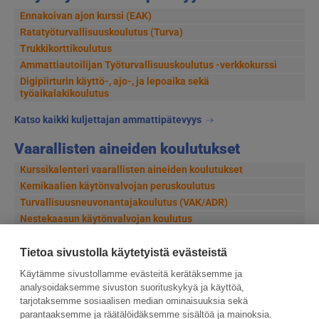
Ennakoivan ajon kurssi (EAK)
Ratatyöturvallisuuskoulutus (Turva)
Trukkikorttikoulutus
Ammattiautoilijan Työturvallisuuskoulutus -verkkokurssi
Digipiirturin käyttö-, ajo-, ja lepoaika sekä
työaikalakikoulutus
Katso kaikki kuljettajan ammattipätevyys
Vaarallisten aineiden koulutukset
Kurssikalenteri vaarallisten aineiden koulutukset
Kemikaalien käytönvalvojan peruskoulutus
Turvallisuusneuvonantajakoulutus (VAK/ADR)
Nestekaasun käytönvalvojan koulutus
Säteilyturvallisuusvastaavan (STV) koulutus
Tietoa sivustolla käytetyistä evästeistä
Katso kaikki vaarallisten aineiden koulutukset
Käytämme sivustollamme evästeitä kerätäksemme ja
analysoidaksemme sivuston suorituskykyä ja käyttöä,
tarjotaksemme sosiaalisen median ominaisuuksia sekä
parantaaksemme ja räätälöidäksemme sisältöä ja mainoksia.