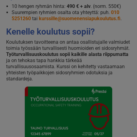
10 hengen ryhmän hinta:
490 € + alv
. (norm. 550€)
Suurempien ryhmien osalta ota yhteyttä: puh.
010
5251260
tai
kurssille@suomenensiapukoulutus.fi
.
Kenelle koulutus sopii?
Koulutuksen tavoitteena on antaa osallistujalle valmiudet
toimia työssään turvallisesti huomioiden eri sidosryhmät.
Työturvallisuuskoulutus sopii kaikille alasta riippumatta
ja on tehokas tapa hankkia tärkeää
turvallisuusosaamista. Kurssi on kehitetty vastaamaan
yhteisten työpaikkojen sidosryhmien odotuksia ja
standardeja.