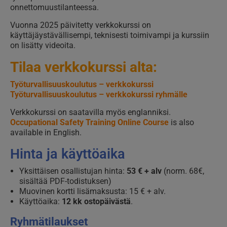
onnettomuustilanteessa.
Vuonna 2025 päivitetty verkkokurssi on
käyttäjäystävällisempi, teknisesti toimivampi ja kurssiin
on lisätty videoita.
Tilaa verkkokurssi alta:
Työturvallisuuskoulutus – verkkokurssi
Työturvallisuuskoulutus – verkkokurssi ryhmälle
Verkkokurssi on saatavilla myös englanniksi.
Occupational Safety Training Online Course
is also
available in English.
Hinta ja käyttöaika
Yksittäisen osallistujan hinta:
53 € + alv
(norm. 68€,
sisältää PDF-todistuksen)
Muovinen kortti lisämaksusta: 15 € + alv.
Käyttöaika:
12 kk ostopäivästä
.
Ryhmätilaukset