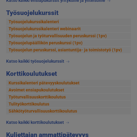
Katso kaikki ensiapukurssit yrityksille ja yhteisöille
Työsuojelukurssit
Työsuojelukurssikalenteri
Työsuojelukurssikalenteri webinaarit
Työsuojelun ja työturvallisuuden peruskurssi (1pv)
Työsuojelupäällikön peruskurssi (1pv)
Työsuojelun peruskurssi, asiantuntija- ja toimistotyö (1pv)
Katso kaikki työsuojelukurssit
Korttikoulutukset
Kurssikalenteri pätevyyskoulutukset
Avoimet ensiapukoulutukset
Työturvallisuuskorttikoulutus
Tulityökorttikoulutus
Sähkötyöturvallisuuskorttikoulutus
Katso kaikki korttikoulutukset
Kuljettajan ammattipätevyys