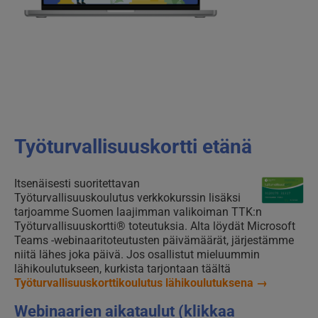
Työturvallisuuskortti etänä
Itsenäisesti suoritettavan
Työturvallisuuskoulutus verkkokurssin lisäksi
tarjoamme Suomen laajimman valikoiman TTK:n
Työturvallisuuskortti® toteutuksia. Alta löydät Microsoft
Teams -webinaaritoteutusten päivämäärät, järjestämme
niitä lähes joka päivä. Jos osallistut mieluummin
lähikoulutukseen, kurkista tarjontaan täältä
Työturvallisuuskorttikoulutus lähikoulutuksena →
Webinaarien aikataulut (klikkaa