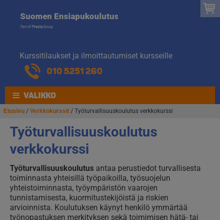
Suomen
Hyppää
Hyppää
Suomen Ensiapukoulutus
navigointiin
sisältöön
Ensiapukoulut
Kurssitilaukset ja ilmoittautumiset kursseille
010 5251 260
VALIKKO
Etusivu
/
Verkkokurssit
/ Työturvallisuuskoulutus verkkokurssi
Työturvallisuuskoulutus
verkkokurssi
Työturvallisuuskoulutus
antaa perustiedot turvallisesta
toiminnasta yhteisillä työpaikoilla, työsuojelun
yhteistoiminnasta, työympäristön vaarojen
tunnistamisesta, kuormitustekijöistä ja riskien
arvioinnista. Koulutuksen käynyt henkilö ymmärtää
työnopastuksen merkityksen sekä toimimisen hätä- tai