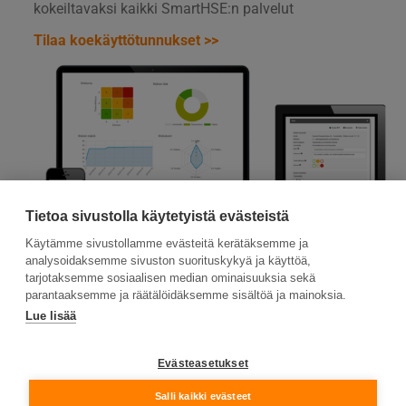
kokeiltavaksi kaikki SmartHSE:n palvelut
Tilaa koekäyttötunnukset >>
Tietoa sivustolla käytetyistä evästeistä
Käytämme sivustollamme evästeitä kerätäksemme ja
analysoidaksemme sivuston suorituskykyä ja käyttöä,
tarjotaksemme sosiaalisen median ominaisuuksia sekä
parantaaksemme ja räätälöidäksemme sisältöä ja mainoksia.
Lue lisää
Suomen Ensiapukoulutus Oy, Valimotie 21, 00380
Helsinki
Evästeasetukset
Tietosuojaseloste ja evästeiden käyttö
Salli kaikki evästeet