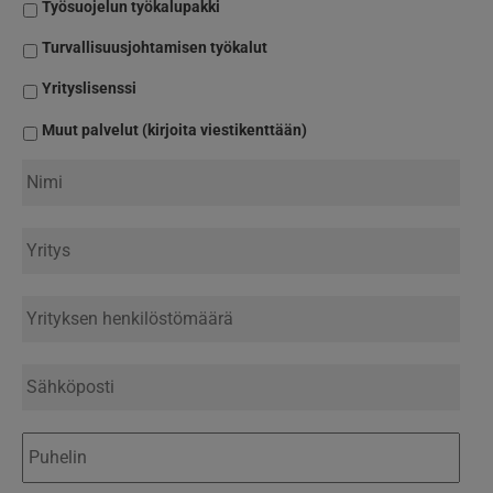
Työsuojelun työkalupakki
Turvallisuusjohtamisen työkalut
Yrityslisenssi
Muut palvelut (kirjoita viestikenttään)
Nimi
Yritys
*
Yrityksen
henkilöstömäärä
Sähköposti
*
Puhelin
*