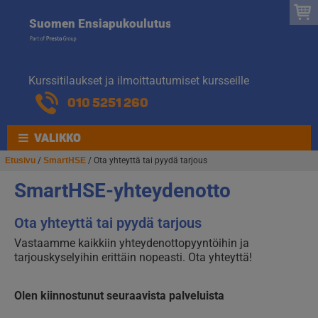
Suomen
Hyppää
Hyppää
Suomen Ensiapukoulutus
navigointiin
sisältöön
Ensiapukoulut
Kurssitilaukset ja ilmoittautumiset kursseille
010 5251 260
VALIKKO
Etusivu
/
SmartHSE
/ Ota yhteyttä tai pyydä tarjous
SmartHSE-yhteydenotto
Ota yhteyttä tai pyydä tarjous
Vastaamme kaikkiin yhteydenottopyyntöihin ja
tarjouskyselyihin erittäin nopeasti. Ota yhteyttä!
Olen kiinnostunut seuraavista palveluista