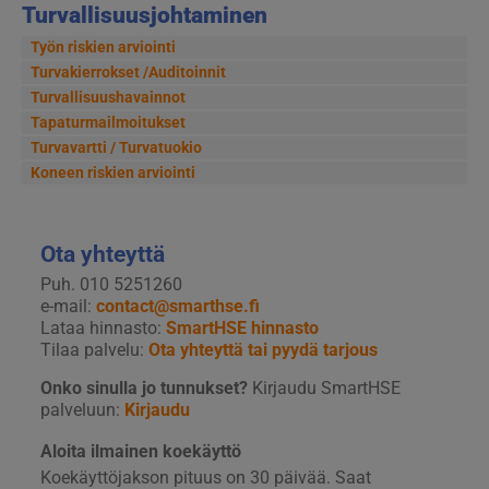
Turvallisuusjohtaminen
Työn riskien arviointi
Turvakierrokset /Auditoinnit
Turvallisuushavainnot
Tapaturmailmoitukset
Turvavartti / Turvatuokio
Koneen riskien arviointi
Ota yhteyttä
Puh. 010 5251260
e-mail:
contact@smarthse.fi
Lataa hinnasto:
SmartHSE hinnasto
Tilaa palvelu:
Ota yhteyttä tai pyydä tarjous
Onko sinulla jo tunnukset?
Kirjaudu SmartHSE
palveluun:
Kirjaudu
Aloita ilmainen koekäyttö
Koekäyttöjakson pituus on 30 päivää. Saat